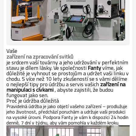
Vaše
zařízení na zpracování svitků
je srdcem vaší továrny a jeho udržování v perfektním
stavu je dílem lásky. Ve společnosti
Fanty
víme, jak
důležité je vyhnout se prostojům a udržet vaši linku v
chodu. S více než 10 lety zkušeností se s vámi dělíme
o nejlepší tipy pro údržbu a servis vašich
zařízení na
manipulaci s cívkami
, abyste zajistili, že budou
fungovat jako sen.
Proč je údržba důležitá
Pravidelná údržba je jako objetí vašeho zařízení – prodlužuje
jeho životnost, předchází poruchám a udržuje vaši produkci
na vysoké úrovni. Podpora Fanty je vám k dispozici 24 hodin
denně, 7 dní v týdnu, aby vám pomohla v každém kroku.