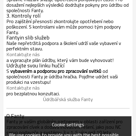
dosažení nejlepších výsledků dodržujte pokyny pro údržbu od
společnosti Fanty.
3. Kontroly rolí
Pro zajištění přesnosti zkontrolujte opotřebení nebo
poškození. S kontrolami vám může pomoci tým podpory
Fanty.
Fantyin slib služeb
Naše nepřetržitá podpora a školení udrží vaše vybavení v
perfektním stavu.
Kontaktujte nás
a vypracujte plán údržby, který vám bude vyhovovat!
Udržujte svou linku hučící
S
vybavením a podporou pro zpracování svitků
od
společnosti Fanty je údržba hračka. Pojďme udržet vaši
produkci na vzestupu!
Kontaktujte nás
pro bezplatnou konzultaci.
Údržbářská služba Fanty
O Fanty
Fanty je vaším globálním partnerem v oblasti zařízení pro
Cookie settings
zpracování cívek a dodává inovativní řešení, jako jsou NC
servo podavače a systémy 3 v 1. S více než 10 lety
We use cookies to provide you with the best possible