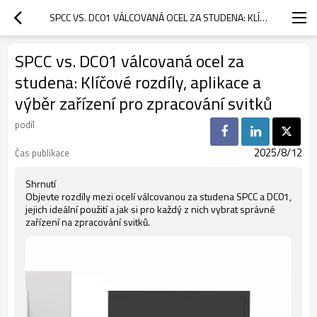
SPCC VS. DC01 VÁLCOVANÁ OCEL ZA STUDENA: KLÍČOVÉ ROZDÍLY, APLIKACE A VÝBĚR ZAŘÍZENÍ PRO ZPRACOVÁNÍ SVITKŮ
SPCC vs. DC01 válcovaná ocel za
studena: Klíčové rozdíly, aplikace a
výběr zařízení pro zpracování svitků
podíl
2025/8/12
Čas publikace
Shrnutí
Objevte rozdíly mezi ocelí válcovanou za studena SPCC a DC01,
jejich ideální použití a jak si pro každý z nich vybrat správné
zařízení na zpracování svitků.