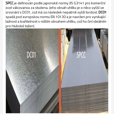
SPCC
je definován podle japonské normy JIS G3141 pro komerční
ocel válcovanou za studena. Jeho obsah uhlíku je o něco vyšší ve
srovnání s DC01, což má za následek nepatrně vyšší tvrdost.
DC01
spadá pod evropskou normu EN 10130 a je navržen pro vynikající
tažnost a tvařitelnost s nižším obsahem uhlíku, což ho činí ideálním
pro hluboké tažení.