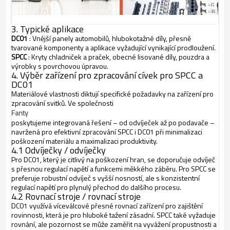
3. Typické aplikace
DC01
: Vnější panely automobilů, hlubokotažné díly, přesně
tvarované komponenty a aplikace vyžadující vynikající prodloužení.
SPCC
: Kryty chladniček a praček, obecné lisované díly, pouzdra a
výrobky s povrchovou úpravou.
4. Výběr zařízení pro zpracování cívek pro SPCC a
DC01
Materiálové vlastnosti diktují specifické požadavky na zařízení pro
zpracování svitků. Ve společnosti
Fanty
poskytujeme integrovaná řešení – od odvíječek až po podavače –
navržená pro efektivní zpracování SPCC i DC01 při minimalizaci
poškození materiálu a maximalizaci produktivity.
4.1 Odvíječky / odvíječky
Pro DC01, který je citlivý na poškození hran, se doporučuje odvíječ
s přesnou regulací napětí a funkcemi měkkého záběru. Pro SPCC se
preferuje robustní odvíječ s vyšší nosností, ale s konzistentní
regulací napětí pro plynulý přechod do dalšího procesu.
4.2 Rovnací stroje / rovnací stroje
DC01 využívá víceválcové přesné rovnací zařízení pro zajištění
rovinnosti, která je pro hluboké tažení zásadní. SPCC také vyžaduje
rovnání, ale pozornost se může zaměřit na vyvážení propustnosti a