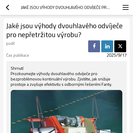
JAKÉ JSOU VÝHODY DVOUHLAVÉHO ODVÍJEČE PRO NEPŘETRŽITOU VÝROBU?
Jaké jsou výhody dvouhlavého odvíječe
pro nepřetržitou výrobu?
podíl
2025/9/17
Čas publikace
Shrnutí
Prozkoumejte výhody dvouhlavého odvíječe pro
bezproblémovou kontinuální výrobu. Zjistěte, jak snižuje
prostoje a zvyšuje efektivitu s odbornými řešeními Fanty.