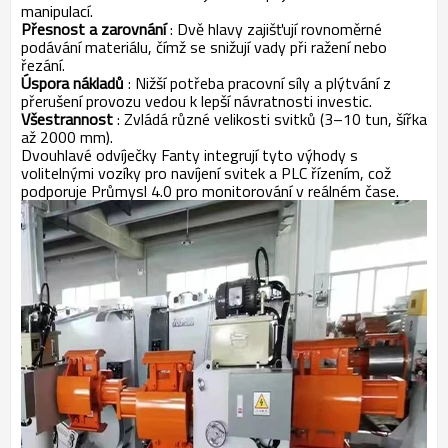
manipulací.
Přesnost a zarovnání
: Dvě hlavy zajišťují rovnoměrné
podávání materiálu, čímž se snižují vady při ražení nebo
řezání.
Úspora nákladů
: Nižší potřeba pracovní síly a plýtvání z
přerušení provozu vedou k lepší návratnosti investic.
Všestrannost
: Zvládá různé velikosti svitků (3–10 tun, šířka
až 2000 mm).
Dvouhlavé odvíječky Fanty integrují tyto výhody s
volitelnými vozíky pro navíjení svitek a PLC řízením, což
podporuje Průmysl 4.0 pro monitorování v reálném čase.