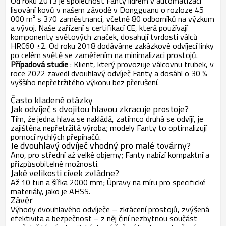
Od roku 2013 je společnost Fanty lídrem v automatizaci
lisování kovů v našem závodě v Dongguanu o rozloze 45
000 m² s 370 zaměstnanci, včetně 80 odborníků na výzkum
a vývoj. Naše zařízení s certifikací CE, která používají
komponenty světových značek, dosahují tvrdosti válců
HRC60 ±2. Od roku 2018 dodáváme zakázkové odvíjecí linky
po celém světě se zaměřením na minimalizaci prostojů.
Případová studie
: Klient, který provozuje válcovnu trubek, v
roce 2022 zavedl dvouhlavý odvíječ Fanty a dosáhl o 30 %
vyššího nepřetržitého výkonu bez přerušení.
Často kladené otázky
Jak odvíječ s dvojitou hlavou zkracuje prostoje?
Tím, že jedna hlava se nakládá, zatímco druhá se odvíjí, je
zajištěna nepřetržitá výroba; modely Fanty to optimalizují
pomocí rychlých přepínačů.
Je dvouhlavý odvíječ vhodný pro malé továrny?
Ano, pro střední až velké objemy; Fanty nabízí kompaktní a
přizpůsobitelné možnosti.
Jaké velikosti cívek zvládne?
Až 10 tun a šířka 2000 mm; Úpravy na míru pro specifické
materiály, jako je AHSS.
Závěr
Výhody dvouhlavého odvíječe – zkrácení prostojů, zvýšená
efektivita a bezpečnost – z něj činí nezbytnou součást