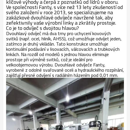
klíčové výhody a čerpá z poznatků od lídrů v oboru.
Ve společnosti Fanty, s více než 13 lety zkušeností od
svého založení v roce 2013, se specializujeme na
zakázkové dvouhlavé odvíječe navržené tak, aby
zefektivnily vaše výrobní linky a zkrátily prostoje.
Co je to odvíječ s dvojitou hlavou?
Dvouhlavý odvíječ má dva trny pro uchycení kovových
svitků (např. ocel, hliník, AHSS), což umožňuje odvíjet jeden,
zatímco je druhý vkládán. Tato konstrukce umožňuje
kontinuální podávání v lisovacích, válcovacích a trubkových
linkách. Na rozdíl od modelů s jednou hlavou eliminuje
prostoje při výměně svitků, což je ideální pro
velkoobjemovou výrobu. Dvouhlavé odvíječe Fanty,
vyrobené z odolné svařované oceli a hydraulického rozpínání,
zajišťují přesné odvíjení s radiálním házením pod 0,01 mm.