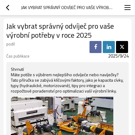
JAK VYBRAT SPRÁVNÝ ODVÍJEČ PRO VAŠE VÝROBNÍ POTŘEBY V ROCE 2025
Jak vybrat správný odvíječ pro vaše
výrobní potřeby v roce 2025
podíl
2025/9/24
Čas publikace
Shrnutí
Máte potíže s výběrem nejlepšího odvíječe nebo navíječky?
Tato příručka se zabývá klíčovými faktory, jako je kapacita cívky,
typy (hydraulické, motorizované), tipy pro integraci a
rozpočtové poradenství pro optimalizaci vaší výrobní linky.