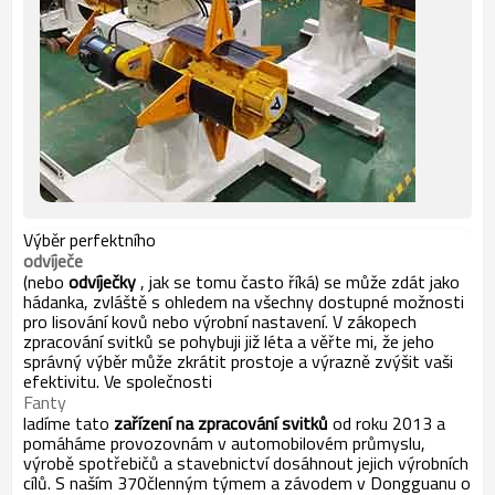
Výběr perfektního
odvíječe
(nebo
odvíječky
, jak se tomu často říká) se může zdát jako
hádanka, zvláště s ohledem na všechny dostupné možnosti
pro lisování kovů nebo výrobní nastavení. V zákopech
zpracování svitků se pohybuji již léta a věřte mi, že jeho
správný výběr může zkrátit prostoje a výrazně zvýšit vaši
efektivitu. Ve společnosti
Fanty
ladíme tato
zařízení na zpracování svitků
od roku 2013 a
pomáháme provozovnám v automobilovém průmyslu,
výrobě spotřebičů a stavebnictví dosáhnout jejich výrobních
cílů. S naším 370členným týmem a závodem v Dongguanu o