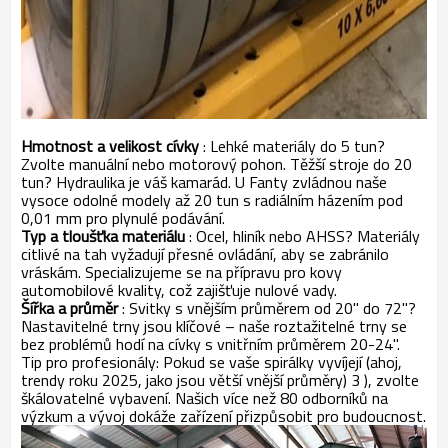
Hmotnost a velikost cívky
: Lehké materiály do 5 tun?
Zvolte manuální nebo motorový pohon. Těžší stroje do 20
tun? Hydraulika je váš kamarád. U Fanty zvládnou naše
vysoce odolné modely až 20 tun s radiálním házením pod
0,01 mm pro plynulé podávání.
Typ a tloušťka materiálu
: Ocel, hliník nebo AHSS? Materiály
citlivé na tah vyžadují přesné ovládání, aby se zabránilo
vráskám. Specializujeme se na přípravu pro kovy
automobilové kvality, což zajišťuje nulové vady.
Šířka a průměr
: Svitky s vnějším průměrem od 20" do 72"?
Nastavitelné trny jsou klíčové – naše roztažitelné trny se
bez problémů hodí na cívky s vnitřním průměrem 20-24".
Tip pro profesionály: Pokud se vaše spirálky vyvíjejí (ahoj,
trendy roku 2025, jako jsou větší vnější průměry)
3
), zvolte
škálovatelné vybavení. Našich více než 80 odborníků na
výzkum a vývoj dokáže zařízení přizpůsobit pro budoucnost.