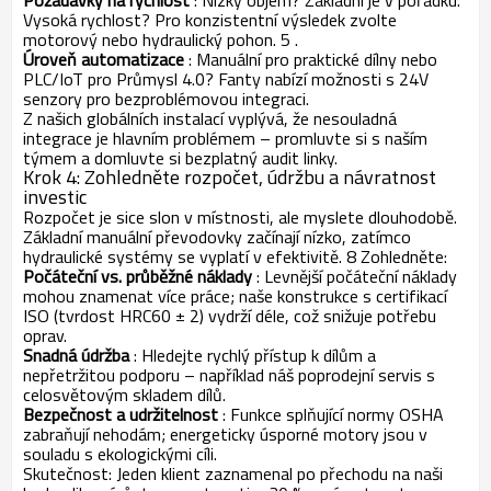
Požadavky na rychlost
: Nízký objem? Základní je v pořádku.
Vysoká rychlost? Pro konzistentní výsledek zvolte
motorový nebo hydraulický pohon.
5
.
Úroveň automatizace
: Manuální pro praktické dílny nebo
PLC/IoT pro Průmysl 4.0? Fanty nabízí možnosti s 24V
senzory pro bezproblémovou integraci.
Z našich globálních instalací vyplývá, že nesouladná
integrace je hlavním problémem – promluvte si s naším
týmem a domluvte si bezplatný audit linky.
Krok 4: Zohledněte rozpočet, údržbu a návratnost
investic
Rozpočet je sice slon v místnosti, ale myslete dlouhodobě.
Základní manuální převodovky začínají nízko, zatímco
hydraulické systémy se vyplatí v efektivitě.
8
Zohledněte:
Počáteční vs. průběžné náklady
: Levnější počáteční náklady
mohou znamenat více práce; naše konstrukce s certifikací
ISO (tvrdost HRC60 ± 2) vydrží déle, což snižuje potřebu
oprav.
Snadná údržba
: Hledejte rychlý přístup k dílům a
nepřetržitou podporu – například náš poprodejní servis s
celosvětovým skladem dílů.
Bezpečnost a udržitelnost
: Funkce splňující normy OSHA
zabraňují nehodám; energeticky úsporné motory jsou v
souladu s ekologickými cíli.
Skutečnost: Jeden klient zaznamenal po přechodu na naši