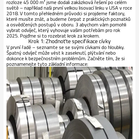
rozloze 45 000 m² jsme dodali zakázková řešení po celém
světě – například naši první velkou lisovací linku v USA v roce
2018. V tomto přehledném průvodci si projdeme faktory,
které musíte znát, a budeme čerpat z praktických poznatků
a osvědčených postupů v oboru.
3
abychom vám pomohli
vybrat odvíječ, který vyhovuje vašim potřebám pro rok
2025. Pojďme si to rozebrat krok za krokem.
Krok 1: Zhodnoťte specifikace cívky
V první řadě – seznamte se se svými cívkami do hloubky.
Špatný odvíječ může vést k zaseknutí, plýtvání nebo
dokonce k bezpečnostním problémům. Začněte tím, že si
poznamenejte tyto základní informace: