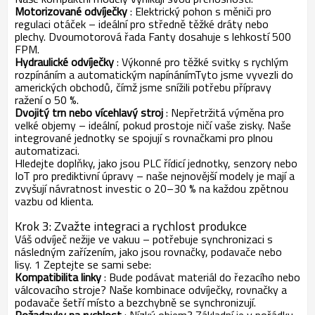
Motorizované odvíječky
: Elektrický pohon s měniči pro
regulaci otáček – ideální pro středně těžké dráty nebo
plechy. Dvoumotorová řada Fanty dosahuje s lehkostí 500
FPM.
Hydraulické odvíječky
: Výkonné pro těžké svitky s rychlým
rozpínáním a automatickým napínáním
Tyto jsme vyvezli do
amerických obchodů, čímž jsme snížili potřebu přípravy
ražení o 50 %.
Dvojitý trn nebo vícehlavý stroj
: Nepřetržitá výměna pro
velké objemy – ideální, pokud prostoje ničí vaše zisky. Naše
integrované jednotky se spojují s rovnačkami pro plnou
automatizaci.
Hledejte doplňky, jako jsou PLC řídicí jednotky, senzory nebo
IoT pro prediktivní úpravy – naše nejnovější modely je mají a
zvyšují návratnost investic o 20–30 % na každou zpětnou
vazbu od klienta.
Krok 3: Zvažte integraci a rychlost produkce
Váš odvíječ nežije ve vakuu – potřebuje synchronizaci s
následným zařízením, jako jsou rovnačky, podavače nebo
lisy.
1
Zeptejte se sami sebe:
Kompatibilita linky
: Bude podávat materiál do řezacího nebo
válcovacího stroje? Naše kombinace odvíječky, rovnačky a
podavače šetří místo a bezchybně se synchronizují.