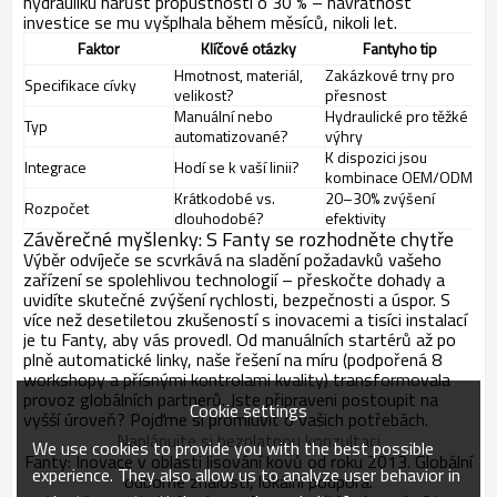
hydrauliku nárůst propustnosti o 30 % – návratnost
investice se mu vyšplhala během měsíců, nikoli let.
Faktor
Klíčové otázky
Fantyho tip
Hmotnost, materiál,
Zakázkové trny pro
Specifikace cívky
velikost?
přesnost
Manuální nebo
Hydraulické pro těžké
Typ
automatizované?
výhry
K dispozici jsou
Integrace
Hodí se k vaší linii?
kombinace OEM/ODM
Krátkodobé vs.
20–30% zvýšení
Rozpočet
dlouhodobé?
efektivity
Závěrečné myšlenky: S Fanty se rozhodněte chytře
Výběr odvíječe se scvrkává na sladění požadavků vašeho
zařízení se spolehlivou technologií – přeskočte dohady a
uvidíte skutečné zvýšení rychlosti, bezpečnosti a úspor. S
více než desetiletou zkušeností s inovacemi a tisíci instalací
je tu Fanty, aby vás provedl. Od manuálních startérů až po
plně automatické linky, naše řešení na míru (podpořená 8
workshopy a přísnými kontrolami kvality) transformovala
provoz globálních partnerů. Jste připraveni postoupit na
Cookie settings
vyšší úroveň? Pojďme si promluvit o vašich potřebách.
Naplánujte si bezplatnou konzultaci
We use cookies to provide you with the best possible
Fanty: Inovace v oblasti lisování kovů od roku 2013. Globální
experience. They also allow us to analyze user behavior in
odborné znalosti, lokální podpora.