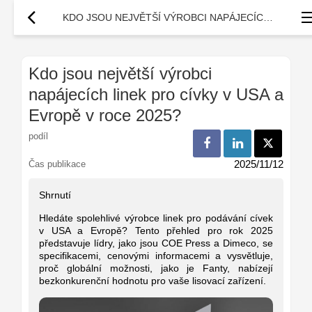
KDO JSOU NEJVĚTŠÍ VÝROBCI NAPÁJECÍCH LINEK PRO CÍVKY V USA A EVROPĚ V ROCE 2025?
Kdo jsou největší výrobci
napájecích linek pro cívky v USA a
Evropě v roce 2025?
podíl
2025/11/12
Čas publikace
Shrnutí
Hledáte spolehlivé výrobce linek pro podávání cívek
v USA a Evropě? Tento přehled pro rok 2025
představuje lídry, jako jsou COE Press a Dimeco, se
specifikacemi, cenovými informacemi a vysvětluje,
proč globální možnosti, jako je Fanty, nabízejí
bezkonkurenční hodnotu pro vaše lisovací zařízení.