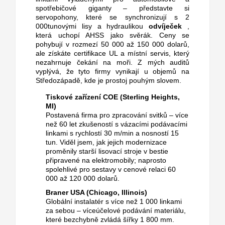
spotřebičové giganty – představte si
servopohony, které se synchronizují s 2
000tunovými lisy a hydraulikou
odvíječek
,
která uchopí AHSS jako svěrák. Ceny se
pohybují v rozmezí 50 000 až 150 000 dolarů,
ale získáte certifikace UL a místní servis, který
nezahrnuje čekání na moři.
Z mých auditů
vyplývá, že tyto firmy vynikají u objemů na
Středozápadě, kde je prostoj pouhým slovem.
Tiskové zařízení COE (Sterling Heights,
MI)
Postavená firma pro zpracování svitků – více
než 60 let zkušeností s vázacími podávacími
linkami s rychlostí 30 m/min a nosností 15
tun.
Viděl jsem, jak jejich modernizace
proměnily starší lisovací stroje v bestie
připravené na elektromobily; naprosto
spolehlivé pro sestavy v cenové relaci 60
000 až 120 000 dolarů.
Braner USA (Chicago, Illinois)
Globální instalatér s více než 1 000 linkami
za sebou – víceúčelové podávání materiálu,
které bezchybně zvládá šířky 1 800 mm.