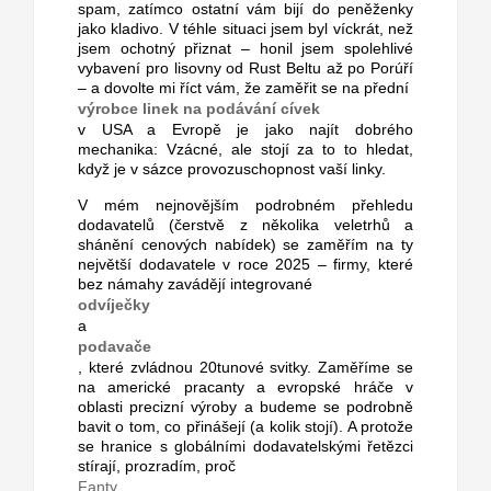
spam, zatímco ostatní vám bijí do peněženky
jako kladivo. V téhle situaci jsem byl víckrát, než
jsem ochotný přiznat – honil jsem spolehlivé
vybavení pro lisovny od Rust Beltu až po Porúří
– a dovolte mi říct vám, že zaměřit se na přední
výrobce linek na podávání cívek
v USA a Evropě je jako najít dobrého
mechanika: Vzácné, ale stojí za to to hledat,
když je v sázce provozuschopnost vaší linky.
V mém nejnovějším podrobném přehledu
dodavatelů (čerstvě z několika veletrhů a
shánění cenových nabídek) se zaměřím na ty
největší dodavatele v roce 2025 – firmy, které
bez námahy zavádějí integrované
odvíječky
a
podavače
, které zvládnou 20tunové svitky. Zaměříme se
na americké pracanty a evropské hráče v
oblasti precizní výroby a budeme se podrobně
bavit o tom, co přinášejí (a kolik stojí). A protože
se hranice s globálními dodavatelskými řetězci
stírají, prozradím, proč
Fanty