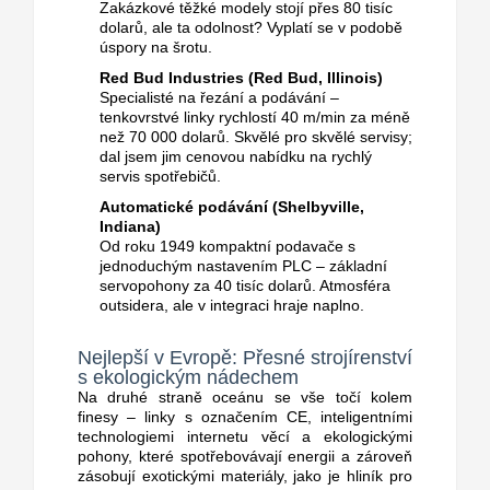
Zakázkové těžké modely stojí přes 80 tisíc
dolarů, ale ta odolnost? Vyplatí se v podobě
úspory na šrotu.
Red Bud Industries (Red Bud, Illinois)
Specialisté na řezání a podávání –
tenkovrstvé linky rychlostí 40 m/min za méně
než 70 000 dolarů.
Skvělé pro skvělé servisy;
dal jsem jim cenovou nabídku na rychlý
servis spotřebičů.
Automatické podávání (Shelbyville,
Indiana)
Od roku 1949 kompaktní podavače s
jednoduchým nastavením PLC – základní
servopohony za 40 tisíc dolarů.
Atmosféra
outsidera, ale v integraci hraje naplno.
Nejlepší v Evropě: Přesné strojírenství
s ekologickým nádechem
Na druhé straně oceánu se vše točí kolem
finesy – linky s označením CE, inteligentními
technologiemi internetu věcí a ekologickými
pohony, které spotřebovávají energii a zároveň
zásobují exotickými materiály, jako je hliník pro