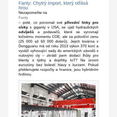
Fanty: Chytrý import, který otřásá
hrou
Nezapomeňte na
Fanty
– poté, co porovnali své
přívodní linky pro
cívky
s giganty v USA, se ujali hydraulických
odvíječů
a podavačů, které se vyrovnají
točivému momentu COE, ale za poloviční cenu
(25 000 až 60 000 dolarů). Jejich továrna v
Dongguanu má od roku 2013 výkon 370 koní a
vyváží vyhovující sady do amerických závodů s
nulovými cly – zkrátil jsem dodací lhůty pro
klienty o týdny a doplňky IoT? Na úrovni
eurozóny bez bolestí hlavy s kurzem. Pokud
překlenujete rozpočty a hranice, jsou hybridním
hrdinou.