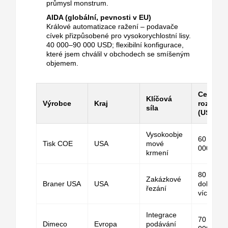
průmysl monstrum.
AIDA (globální, pevnosti v EU)
Králové automatizace ražení – podavače
cívek přizpůsobené pro vysokorychlostní lisy.
40 000–90 000 USD; flexibilní konfigurace,
které jsem chválil v obchodech se smíšeným
objemem.
Cenové
Klíčová
Výrobce
Kraj
rozpětí
síla
(USD)
Vysokoobje
60 000–
Tisk COE
USA
mové
000 dola
krmení
80 tisíc
Zakázkové
Braner USA
USA
dolarů a
řezání
více
Integrace
70 000–
Dimeco
Evropa
podávání