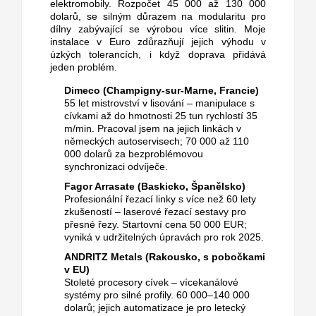
elektromobily. Rozpočet 45 000 až 130 000
dolarů, se silným důrazem na modularitu pro
dílny zabývající se výrobou více slitin.
Moje
instalace v Euro zdůrazňují jejich výhodu v
úzkých tolerancích, i když doprava přidává
jeden problém.
Dimeco (Champigny-sur-Marne, Francie)
55 let mistrovství v lisování – manipulace s
cívkami až do hmotnosti 25 tun rychlostí 35
m/min.
Pracoval jsem na jejich linkách v
německých autoservisech; 70 000 až 110
000 dolarů za bezproblémovou
synchronizaci odvíječe.
Fagor Arrasate (Baskicko, Španělsko)
Profesionální řezací linky s více než 60 lety
zkušeností – laserové řezací sestavy pro
přesné řezy.
Startovní cena 50 000 EUR;
vyniká v udržitelných úpravách pro rok 2025.
ANDRITZ Metals (Rakousko, s pobočkami
v EU)
Stoleté procesory cívek – vícekanálové
systémy pro silné profily.
60 000–140 000
dolarů; jejich automatizace je pro letecký