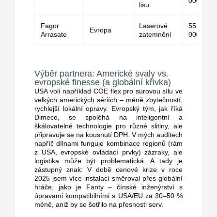
000 dola
lisu
Fagor
Laserové
55 000–
Evropa
Arrasate
zatemnění
000 USD
Výběr partnera: Americké svaly vs.
evropské finesse (a globální křivka)
USA volí například COE flex pro surovou sílu ve
velkých amerických sériích – méně zbytečností,
rychlejší lokální opravy. Evropský tým, jak říká
Dimeco, se spoléhá na inteligentní a
škálovatelné technologie pro různé slitiny, ale
připravuje se na kousnutí DPH.
V mých auditech
napříč dílnami funguje kombinace regionů (rám
z USA, evropské ovládací prvky) zázraky, ale
logistika může být problematická. A tady je
zástupný znak: V době cenové krize v roce
2025 jsem více instalací směroval přes globální
hráče, jako je Fanty – čínské inženýrství s
úpravami kompatibilními s USA/EU za 30–50 %
méně, aniž by se šetřilo na přesnosti serv.