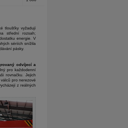
é tloušťky vyžadují
 střední rozsah;
dostatku energie. V
hých sériích snížila
dávání pásky.
grovaný odvíjecí a
olný pro každodenní
aši rovnačku.
Jejich
 válců pro nerezové
ycházejí z reálných