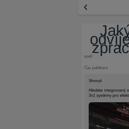
Jaký
odvíj
zprac
podíl
Čas publikace
Shrnutí
Hledáte integrovaný o
3v1 systémy pro efekt