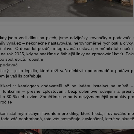
kdy jsem vedl dílnu na plech, jsme odvíječky, rovnačky a podavače 
ův vynález – nekonečné nastavování, nerovnoměrné rychlosti a cívky, 
í hlavu. O deset let později integrovaná sestava proměnila tuto nočn
na rok 2025, kdy se snažíme o štíhlejší linky na zpracování kovů. Pok
ebo spotřebičů, robustní
í podavač
tický – je to lepidlo, které drží vaši efektivitu pohromadě a podává
m je váš lis potřebuje.
ifikací v katalogech dodavatelů až po ladění instalací na místě –
m funkčním – přesné zplošťování, bezproblémové odvíjení a přesno
st o 30 % nebo více.
Zaměříme se na ty nejvýznamnější produkty pro
roč se
šení stal mým tichým favoritem pro dílny, které hledají rovnováhu me
ada zdá neohrabaná, toto vás nasměruje k vylepšení, které se skutečn