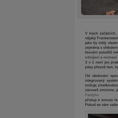
V mých začátcích, 
nějaký Frankenstein
jako by měly vlastn
zejména s ohledem 
lisování autodílů n
odvíjecí a rovnac
3 v 1 není jen prak
pásy přesně tam, ka
Od sledování spec
integrovaný systé
snižuje zmetkovito
zároveň zmíníme, p
Fantyho
přístup k tomuto ře
Pokud se vám vaše ř