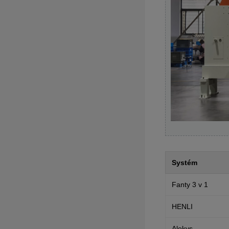
Systém
Fanty 3 v 1
HENLI
Alekvs