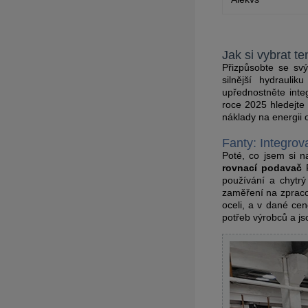
Jak si vybrat t
Přizpůsobte se svý
silnější hydraulik
upřednostněte inte
roce 2025 hledejte 
náklady na energii 
Fanty: Integrov
Poté, co jsem si 
rovnací podavač
F
používání a chytrý
zaměření na zpraco
oceli, a v dané ce
potřeb výrobců a js