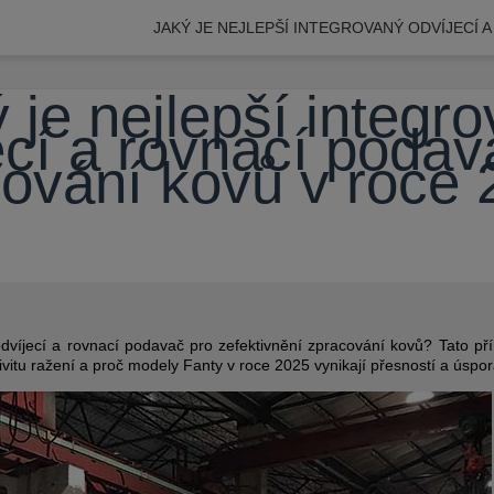
JAKÝ JE NEJLEPŠÍ INTEGROVANÝ ODVÍJECÍ 
 je nejlepší integr
ecí a rovnací podav
ování kovů v roce
dvíjecí a rovnací podavač pro zefektivnění zpracování kovů? Tato pří
ivitu ražení a proč modely Fanty v roce 2025 vynikají přesností a úspo