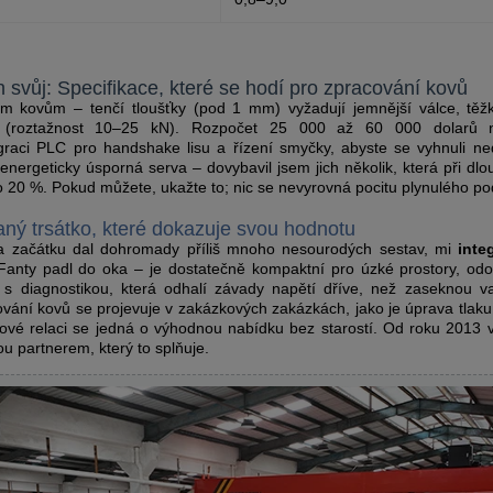
en svůj: Specifikace, které se hodí pro zpracování kovů
m kovům – tenčí tloušťky (pod 1 mm) vyžadují jemnější válce, těžk
u (roztažnost 10–25 kN).
Rozpočet 25 000 až 60 000 dolarů na
graci PLC pro handshake lisu a řízení smyčky, abyste se vyhnuli ne
energeticky úsporná serva – dovybavil jsem jich několik, která při dlou
o 20 %.
Pokud můžete, ukažte to; nic se nevyrovná pocitu plynulého po
aný trsátko, které dokazuje svou hodnotu
na začátku dal dohromady příliš mnoho nesourodých sestav, mi
inte
anty padl do oka – je dostatečně kompaktní pro úzké prostory, od
 s diagnostikou, která odhalí závady napětí dříve, než zaseknou v
vání kovů se projevuje v zakázkových zakázkách, jako je úprava tlaku
nové relaci se jedná o výhodnou nabídku bez starostí. Od roku 2013 v
ou partnerem, který to splňuje.