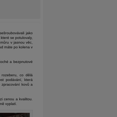
sešroubovávali jako
které se potulovaly,
í můru v jasnou věc,
ud máte po kolena v
 ploché a bezpnutové
 rozeberu, co dělá
st podávání, která
 zpracování kovů a
zi cenou a kvalitou.
ě vyplatí.