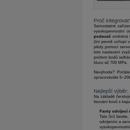
Proč integrovat
Samostatné zařízen
vysokopevnostní o
podavač
vměstná tř
(trn pevně uchopí v
piloty pomocí serv
toto nastavení zvy
počtem bodů selhání
kluzu až 700 MPa.
Nevýhoda? Počáteč
zpracováváte 5–20t
Nejlepší výběr:
Na základě čerstvýc
lisování kovů s kap
Fanty odvíjecí
Tato 3v1 bestie,
odvíjením a serv
vysokopevnostní 