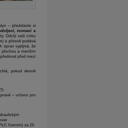
lyn – představte si
odvíjecí, rovnací a
uty.
Odvíjí vaši cívku
 mm) a přesně podává
 úprav vyplývá, že
ou plochou a menším
e přednost před mezí
ychlá, pokud denně
25
o pravé – určeno pro
ydraulickým
ovat
PLC řízením) za 25