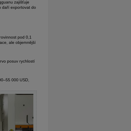
gguanu zajišťuje
m daří exportovat do
rovinnost pod 0,1
ace, ale objemnější
vo posuv rychlostí
000–55 000 USD,