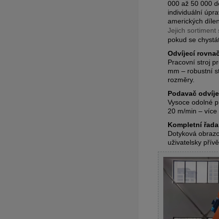
000 až 50 000 do
individuální úpr
amerických dílen
Jejich sortiment 
pokud se chystá
Odvíjecí rovna
Pracovní stroj 
mm – robustní s
rozměry.
Podavač odvíje
Vysoce odolné p
20 m/min – více
Kompletní řada
Dotyková obrazo
uživatelsky přív