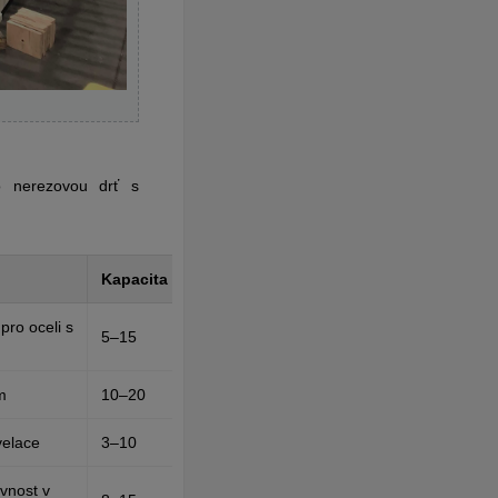
o nerezovou drť s
Kapacita (tuny)
Ceno
pro oceli s
5–15
30 0
m
10–20
40 0
velace
3–10
25 0
vnost v