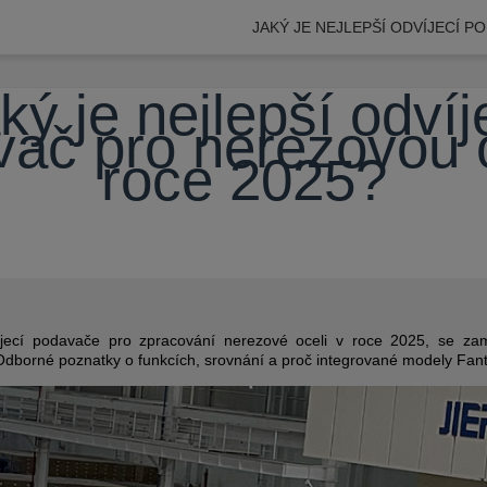
JAKÝ JE NEJLEPŠÍ ODVÍJECÍ 
ký je nejlepší odvíj
ač pro nerezovou 
roce 2025?
víjecí podavače pro zpracování nerezové oceli v roce 2025, se za
. Odborné poznatky o funkcích, srovnání a proč integrované modely Fan