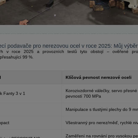
jecí podavače pro nerezovou ocel v roce 2025: Můj výběr
h v roce 2025 a provozních testů tyto obstojí – ověřené pr
přesahující 99 %.
l
Klíčová pevnost nerezové oceli
Korozivzdorné válečky, servo přesné 
k Fanty 3 v 1
pevností 700 MPa
Manipulace s tlustými plechy do 9 m
pact
Všestranný pro nerez/měď, rychlé ni
Zaměření na rovnání pro vysokou pe