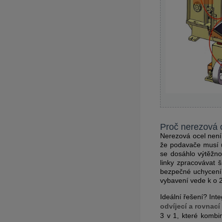
Proč nerezová o
Nerezová ocel není 
že podavače musí u
se dosáhlo výtěžno
linky zpracovávat 
bezpečné uchycení
vybavení vede k o 2
Ideální řešení? Int
odvíjecí a rovnac
3 v 1, které kombi