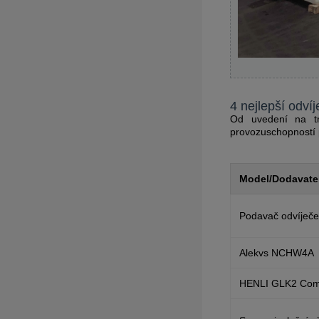
4 nejlepší odví
Od uvedení na tr
provozuschopností 
Model/Dodavate
Podavač odvíječe
Alekvs NCHW4A
HENLI GLK2 Com