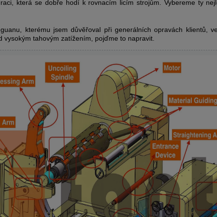
raci, která se dobře hodí k rovnacím licím strojům. Vybereme ty nej
gguanu, kterému jsem důvěřoval při generálních opravách klientů, 
od vysokým tahovým zatížením, pojďme to napravit.