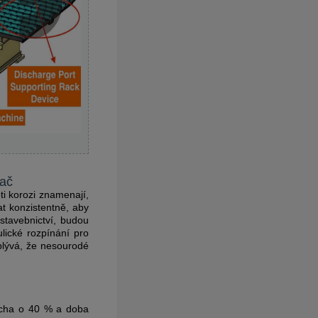
vač
ti korozi znamenají,
t konzistentně, aby
stavebnictví, budou
lické rozpínání pro
plývá, že nesourodé
locha o 40 % a doba