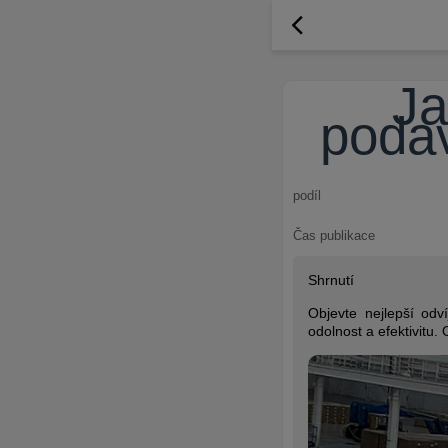
Ja
podav
podíl
Čas publikace
Shrnutí
Objevte nejlepší od
odolnost a efektivitu