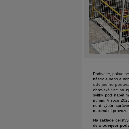
Podívejte, pokud se
nástroje nebo autom
odvíjecího podav
obrovská věc na zp
svitky pod napětím
m/min. V roce 2025
není výběr správ
maximální provozus
Na základě čerstvý
dělá
odvíjecí pod