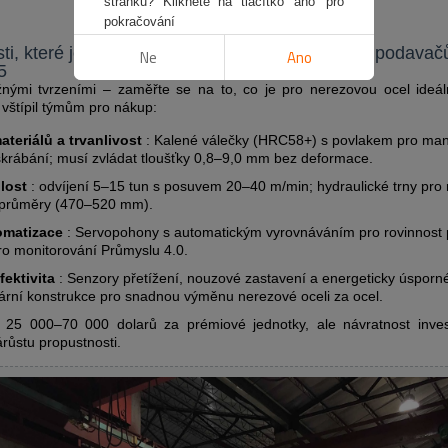
stránku? Klikněte na tlačítko 'ano' pro
pokračování
sti, které je třeba hledat u nejlepších odvíjecích podava
Ne
Ano
5
ými tvrzeními – zaměřte se na to, co je pro nerezovou ocel ideáln
vštípil týmům pro nákup:
ateriálů a trvanlivost
: Kalené válečky (HRC58+) s povlakem pro mani
krábání; musí zvládat tloušťky 0,8–9,0 mm bez deformace.
lost
: odvíjení 5–15 tun s posuvem 20–40 m/min; hydraulické trny pro 
í průměry (470–520 mm).
omatizace
: Servopohony s automatickým vyrovnáváním pro rovinnost
ro monitorování Průmyslu 4.0.
ektivita
: Senzory přetížení, nouzové zastavení a energeticky úspor
ární konstrukce pro snadnou výměnu nerezové oceli za ocel.
t? 25 000–70 000 dolarů za prémiové jednotky, ale návratnost inve
růstu propustnosti.