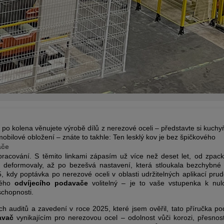
 po kolena věnujete výrobě dílů z nerezové oceli – představte si kuchy
obilové obložení – znáte to takhle: Ten lesklý kov je bez špičkového
ače
racování. S těmito linkami zápasím už více než deset let, od zpack
 deformovaly, až po bezešvá nastavení, která stloukala bezchybné 
, kdy poptávka po nerezové oceli v oblasti udržitelných aplikací prud
ného
odvíjecího podavače
volitelný – je to vaše vstupenka k nulo
chopnosti.
ch auditů a zavedení v roce 2025, které jsem ověřil, tato příručka po
avač
vynikajícím pro nerezovou ocel – odolnost vůči korozi, přesnost