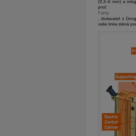
(0,3–6 mm) a integ
proč
Fanty
, dodavatel z Don
vaše linka sténá p