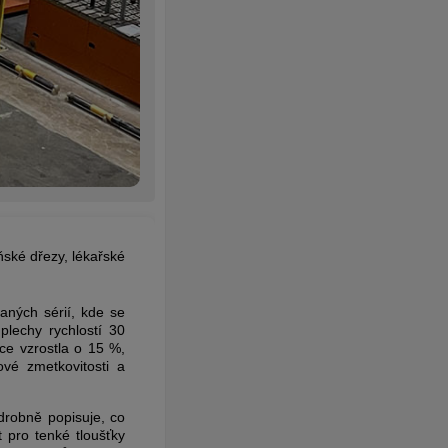
ňské dřezy, lékařské
aných sérií, kde se
plechy rychlostí 30
ce vzrostla o 15 %,
vé zmetkovitosti a
drobně popisuje, co
 pro tenké tloušťky