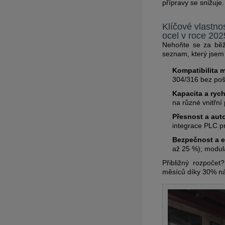
přípravy se snižuje.
Klíčové vlastno
ocel v roce 202
Nehoňte se za běžn
seznam, který jsem 
Kompatibilita m
304/316 bez poš
Kapacita a rych
na různé vnitřn
Přesnost a aut
integrace PLC p
Bezpečnost a ef
až 25 %); modul
Přibližný rozpoče
měsíců díky 30% ná