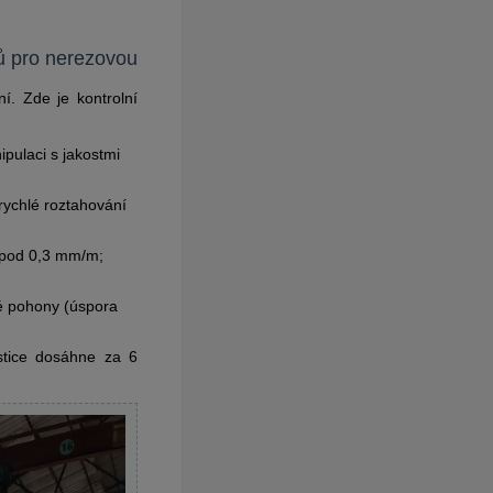
čů pro nerezovou
í. Zde je kontrolní
pulaci s jakostmi
rychlé roztahování
 pod 0,3 mm/m;
né pohony (úspora
stice dosáhne za 6