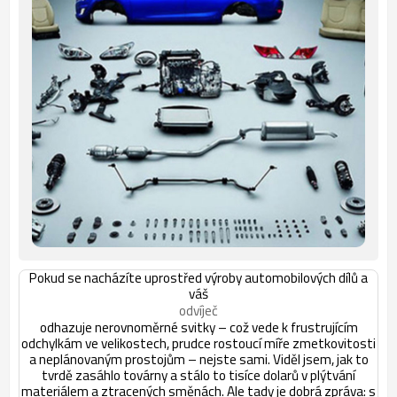
Pokud se nacházíte uprostřed výroby automobilových dílů a
váš
odvíječ
odhazuje nerovnoměrné svitky – což vede k frustrujícím
odchylkám ve velikostech, prudce rostoucí míře zmetkovitosti
a neplánovaným prostojům – nejste sami. Viděl jsem, jak to
tvrdě zasáhlo továrny a stálo to tisíce dolarů v plýtvání
materiálem a ztracených směnách. Ale tady je dobrá zpráva: s