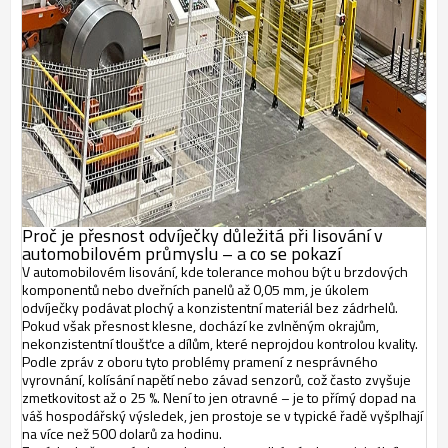
Proč je přesnost odvíječky důležitá při lisování v
automobilovém průmyslu – a co se pokazí
V automobilovém lisování, kde tolerance mohou být u brzdových
komponentů nebo dveřních panelů až 0,05 mm, je úkolem
odvíječky podávat plochý a konzistentní materiál bez zádrhelů.
Pokud však přesnost klesne, dochází ke zvlněným okrajům,
nekonzistentní tloušťce a dílům, které neprojdou kontrolou kvality.
Podle zpráv z oboru tyto problémy pramení z nesprávného
vyrovnání, kolísání napětí nebo závad senzorů, což často zvyšuje
zmetkovitost až o 25 %.
Není to jen otravné – je to přímý dopad na
váš hospodářský výsledek, jen prostoje se v typické řadě vyšplhají
na více než 500 dolarů za hodinu.