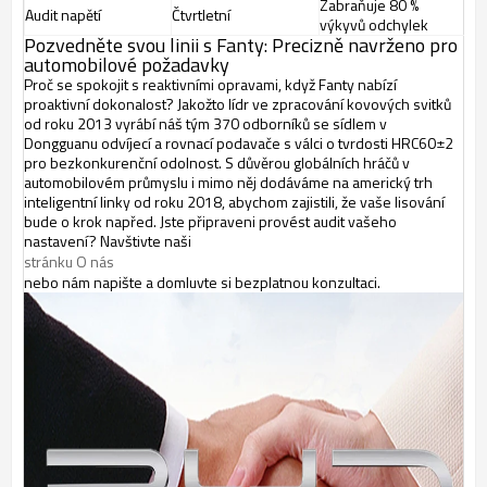
Zabraňuje 80 %
Audit napětí
Čtvrtletní
výkyvů odchylek
Pozvedněte svou linii s Fanty: Precizně navrženo pro
automobilové požadavky
Proč se spokojit s reaktivními opravami, když Fanty nabízí
proaktivní dokonalost? Jakožto lídr ve zpracování kovových svitků
od roku 2013 vyrábí náš tým 370 odborníků se sídlem v
Dongguanu odvíjecí a rovnací podavače s válci o tvrdosti HRC60±2
pro bezkonkurenční odolnost.
S důvěrou globálních hráčů v
automobilovém průmyslu i mimo něj dodáváme na americký trh
inteligentní linky od roku 2018, abychom zajistili, že vaše lisování
bude o krok napřed. Jste připraveni provést audit vašeho
nastavení? Navštivte naši
stránku O nás
nebo nám napište a domluvte si bezplatnou konzultaci.