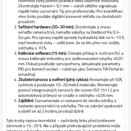
rovinnost cívky pomocí pravítka nebo laserové vodováhy.
Zkontrolujte házení > 0,1 mm – cokoli většího signalizuje
napětí nebo vyrovnání. Tip pro profesionály: Pro kvantifikaci
vlivu šrotu použijte digitální posuvné měřidlo na zkušebních
proužcích.
Seřízení hardwaru (20–30 min):
Zkontrolujte a znovu
seřaďte ramena trnů; namažte válečky na hladkost Ra 0,3–
0,4 μm.
Pro opravy napětí upravte hydraulický tlak na 5–10 %
nad hmotnost cívky – viděl jsem, že se tím přes noc snížily
odchylky o 70 %.
Kalibrace softwaru (15 min):
Získejte přístup k rozhraní PLC a
znovu kalibrujte enkodéry pro zpětnovazební smyčky ±0,01
mm. Pokud používáte servopohony, aktualizujte parametry
PID pro tlumení oscilací – nástroje jako Siemens TIA Portal to
usnadňují.
Zkušební provoz a ověření (plný cyklus):
Restartujte při 50%
rychlosti a podávejte 10–20 metrů materiálu. Monitorujte
pomocí integrovaných senzorů; dle norem ISO 15112 pro
automobilový průmysl se snažte o odchylku <0,05 mm.
Zajištění:
Zaznamenejte si nastavení do deníku údržby a
nastavte upozornění na odchylky. Tím se zabrání opakování
a ušetří se až 2 hodiny prostojů týdně.
Tyto kroky nejsou teoretické – zachránily linky před poklesem
účinnosti o 15–20 %. Ale v případě přetrvávajících problémů může
integrace odvíjecího a rovnacího podavače 3 v 1 automatizovat