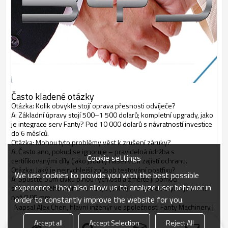
Často kladené otázky
Otázka: Kolik obvykle stojí oprava přesnosti odvíječe?
A: Základní úpravy stojí 500–1 500 dolarů; kompletní upgrady, jako
je integrace serv Fanty? Pod 10 000 dolarů s návratností investice
do 6 měsíců.
Otázka: Mohou tyto problémy vést k zrušení záruky?
A: Často ano, pokud se ignoruje – pravidelná údržba s
Cookie settings
certifikovanými díly (jako jsou ty naše) vám zajistí ochranu.
Otázka: Jaký je nejrychlejší způsob testování postfixu?
We use cookies to provide you with the best possible
A: Spusťte 50m cívku plnou rychlostí a změřte ji pomocí
experience. They also allow us to analyze user behavior in
souřadnicového měřicího stroje (CMM) – cílová odchylka je menší
než 0,05 mm.
order to constantly improve the website for you.
Napsal Alex Chen, hlavní inženýr ve společnosti Fanty Machinery |
Aktualizováno prosinec 2025 |
Accept all
Accept Selection
Reject All
Získejte bezplatný audit odvíječky ještě dnes