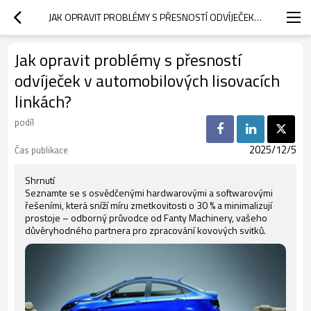
JAK OPRAVIT PROBLÉMY S PŘESNOSTÍ ODVÍJEČEK V AUTOMOBILOVÝCH LISOVACÍCH LINKÁCH?
Jak opravit problémy s přesností
odvíječek v automobilových lisovacích
linkách?
podíl
2025/12/5
Čas publikace
Shrnutí
Seznamte se s osvědčenými hardwarovými a softwarovými
řešeními, která sníží míru zmetkovitosti o 30 % a minimalizují
prostoje – odborný průvodce od Fanty Machinery, vašeho
důvěryhodného partnera pro zpracování kovových svitků.