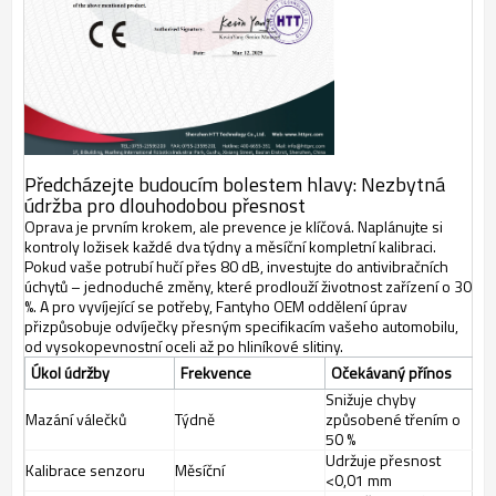
Předcházejte budoucím bolestem hlavy: Nezbytná
údržba pro dlouhodobou přesnost
Oprava je prvním krokem, ale prevence je klíčová. Naplánujte si
kontroly ložisek každé dva týdny a měsíční kompletní kalibraci.
Pokud vaše potrubí hučí přes 80 dB, investujte do antivibračních
úchytů – jednoduché změny, které prodlouží životnost zařízení o 30
%.
A pro vyvíjející se potřeby, Fantyho OEM oddělení úprav
přizpůsobuje odvíječky přesným specifikacím vašeho automobilu,
od vysokopevnostní oceli až po hliníkové slitiny.
Úkol údržby
Frekvence
Očekávaný přínos
Snižuje chyby
Mazání válečků
Týdně
způsobené třením o
50 %
Udržuje přesnost
Kalibrace senzoru
Měsíční
<0,01 mm