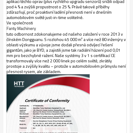
aplikaci těchto oprav (plus rychlého upgradu senzorů) snížili odpad
pod 4 % a zvýšili propustnost o 25 %. Právě takové příběhy
zdůrazňují, proč proaktivní ladění přesnosti není v dnešním
automobilovém světě just-in-time volitelné.
Ve společnosti
Fanty Machinery
tuto odbornost zdokonalujeme od našeho založení v roce 2013 v
čínském Dongguanu. S rozlohou 45 000 m² a více než 80 inženýry v
oblasti výzkumu a vývoje jsme dodali přesná odvíjecí řešení
gigantům, jako je BYD, a zajistili jsme tak radiální házení pod 0,01
mm pro bezchybné ražení.
Naše systémy 3 v 1 s certifikací CE
transformovaly více než 2 000 linek po celém světě, zkrátily
prostoje a zvýšily kvalitu – protože v automobilovém průmyslu není
přesnost rysem, ale základem.