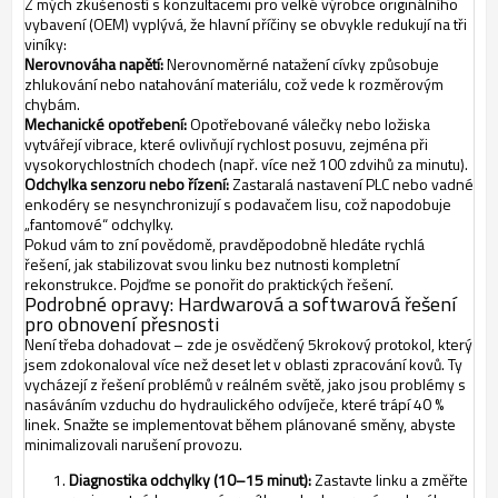
Z mých zkušeností s konzultacemi pro velké výrobce originálního
vybavení (OEM) vyplývá, že hlavní příčiny se obvykle redukují na tři
viníky:
Nerovnováha napětí:
Nerovnoměrné natažení cívky způsobuje
zhlukování nebo natahování materiálu, což vede k rozměrovým
chybám.
Mechanické opotřebení:
Opotřebované válečky nebo ložiska
vytvářejí vibrace, které ovlivňují rychlost posuvu, zejména při
vysokorychlostních chodech (např. více než 100 zdvihů za minutu).
Odchylka senzoru nebo řízení:
Zastaralá nastavení PLC nebo vadné
enkodéry se nesynchronizují s podavačem lisu, což napodobuje
„fantomové“ odchylky.
Pokud vám to zní povědomě, pravděpodobně hledáte rychlá
řešení, jak stabilizovat svou linku bez nutnosti kompletní
rekonstrukce. Pojďme se ponořit do praktických řešení.
Podrobné opravy: Hardwarová a softwarová řešení
pro obnovení přesnosti
Není třeba dohadovat – zde je osvědčený 5krokový protokol, který
jsem zdokonaloval více než deset let v oblasti zpracování kovů. Ty
vycházejí z řešení problémů v reálném světě, jako jsou problémy s
nasáváním vzduchu do hydraulického odvíječe, které trápí 40 %
linek.
Snažte se implementovat během plánované směny, abyste
minimalizovali narušení provozu.
Diagnostika odchylky (10–15 minut):
Zastavte linku a změřte