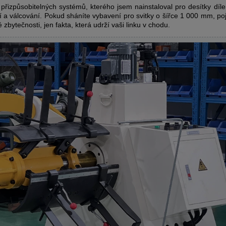
 přizpůsobitelných systémů, kterého jsem nainstaloval pro desítky dílen
í a válcování. Pokud sháníte vybavení pro svitky o šířce 1 000 mm, po
 zbytečnosti, jen fakta, která udrží vaši linku v chodu.