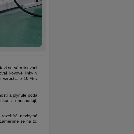
taví se vám lisovací
oval kovové linky v
i vzrostla o 10 % v
ností a plynule podá
pokud se neshodují,
 rozebírá nezbytné
 Zaměříme se na to,