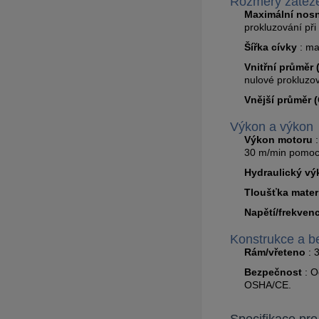
Rozměry zátěže
Maximální nos
prokluzování při 
Šířka cívky
: ma
Vnitřní průměr 
nulové prokluzov
Vnější průměr 
Výkon a výkon
Výkon motoru
:
30 m/min pomocí
Hydraulický vý
Tloušťka mater
Napětí/frekven
Konstrukce a b
Rám/vřeteno
: 
Bezpečnost
: O
OSHA/CE.