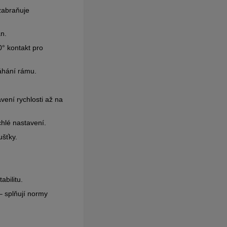
 zabraňuje
n.
0° kontakt pro
áhání rámu.
ení rychlosti až na
hlé nastavení.
ušťky.
bilitu.
– splňují normy