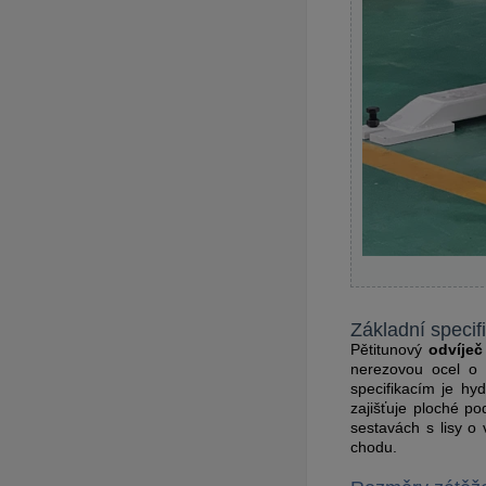
Základní specif
Pětitunový
odvíječ
nerezovou ocel o 
specifikacím je hy
zajišťuje ploché p
sestavách s lisy o
chodu.