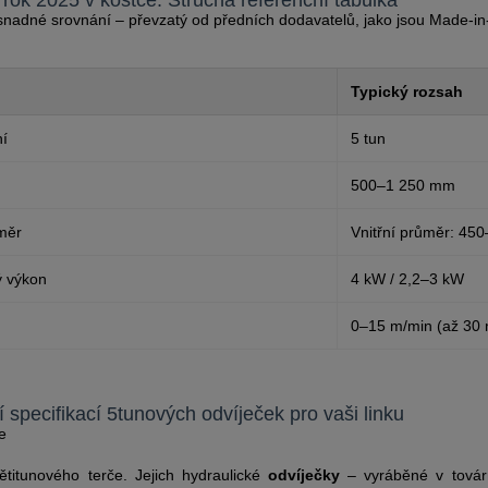
 rok 2025 v kostce: Stručná referenční tabulka
snadné srovnání – převzatý od předních dodavatelů, jako jsou Made-in
Typický rozsah
ní
5 tun
500–1 250 mm
ůměr
Vnitřní průměr: 45
ý výkon
4 kW / 2,2–3 kW
0–15 m/min (až 30 
í specifikací 5tunových odvíječek pro vaši linku
e
ětitunového terče. Jejich hydraulické
odvíječky
– vyráběné v tová