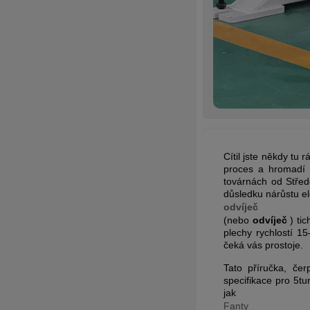
Cítil jste někdy tu
proces a hromadí s
továrnách od Střed
důsledku nárůstu ele
odvíječ
(nebo
odvíječ
) tic
plechy rychlostí 1
čeká vás prostoje.
Tato příručka, če
specifikace pro 5t
jak
Fanty