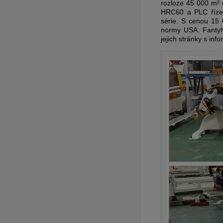
rozloze 45 000 m² 
HRC60 a PLC řízen
série. S cenou 15 
normy USA. Fantyh
jejich stránky s inf