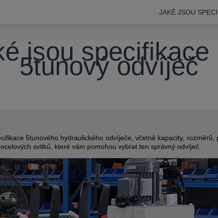
JAKÉ JSOU SPEC
é jsou specifikace
5tunový odvíječ
cifikace 5tunového hydraulického odvíječe, včetně kapacity, rozměrů,
 ocelových svitků, které vám pomohou vybrat ten správný odvíječ.