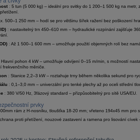
 a cívky
nost
: 5 tun (5 000 kg) – ideální pro svitky do 1 200–1 500 kg na metr,
přetížení.
x. 500–1 250 mm – hodí se pro většinu šířek ražení bez poškození hra
(ID)
: nastavitelný trn 450–610 mm – hydraulické rozpínání zajišťuje 36
ání.
(OD)
: Až 1 500–1 600 mm – umožňuje použití objemných rolí bez nam
 Hlavní pohon 4 kW – umožňuje odvíjení 0–15 m/min, s možností nastav
 frekvenčního měniče.
kon
: Stanice 2,2–3 kW – roztahuje trny během několika sekund pro ryc
iálu
: 0,1–3,0 mm – univerzální pro tenké plechy až po oceli střední tlo
ce
: 380 V/50 Hz, 3fázový standard – přizpůsobitelný pro sítě USA/EU.
ezpečnostní prvky
300mm rám z H-nosníku, tloušťka 18-20 mm; vřeteno 194x45 mm pro sta
chrana proti přetížení, nouzové zastavení a ramena pro lisování cívek 