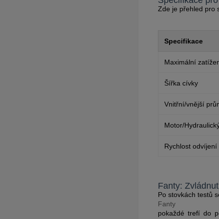
Specifikace pro
Zde je přehled pro 
Specifikace
Maximální zatíže
Šířka cívky
Vnitřní/vnější pr
Motor/Hydraulick
Rychlost odvíjení
Fanty: Zvládnut
Po stovkách testů s
Fanty
pokaždé trefí do p