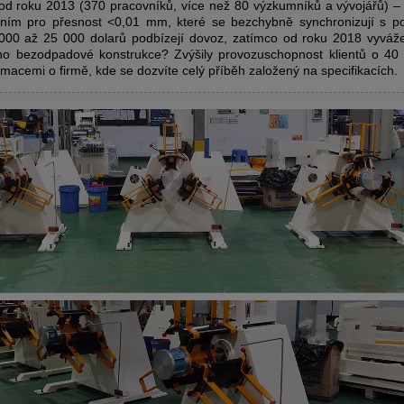
od roku 2013 (370 pracovníků, více než 80 výzkumníků a vývojářů) – 
ím pro přesnost <0,01 mm, které se bezchybně synchronizují s pod
000 až 25 000 dolarů podbízejí dovoz, zatímco od roku 2018 vyvážejí
o bezodpadové konstrukce? Zvýšily provozuschopnost klientů o 40
ormacemi o firmě, kde se dozvíte celý příběh založený na specifikacích.