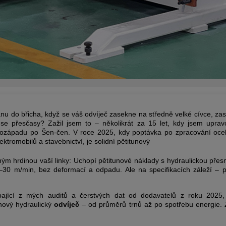
 ránu do břicha, když se váš odvíječ zasekne na středně velké cívce, zas
e přesčasy? Zažil jsem to – několikrát za 15 let, kdy jsem uprav
ozápadu po Šen-čen. V roce 2025, kdy poptávka po zpracování ocel
ktromobilů a stavebnictví, je solidní pětitunový
hým hrdinou vaší linky: Uchopí pětitunové náklady s hydraulickou přes
5–30 m/min, bez deformací a odpadu. Ale na specifikacích záleží – 
rpající z mých auditů a čerstvých dat od dodavatelů z roku 2025,
unový hydraulický
odvíječ
– od průměrů trnů až po spotřebu energie.