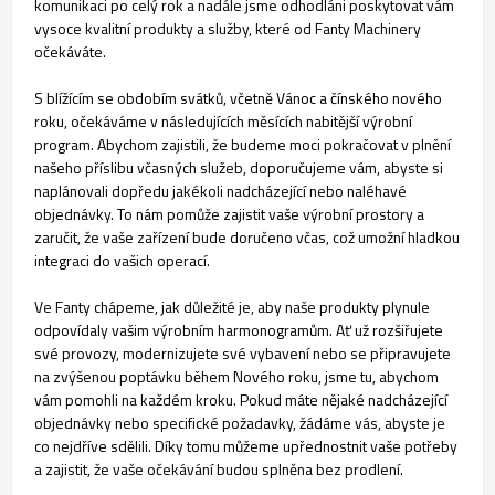
komunikaci po celý rok a nadále jsme odhodláni poskytovat vám
vysoce kvalitní produkty a služby, které od Fanty Machinery
očekáváte.
S blížícím se obdobím svátků, včetně Vánoc a čínského nového
roku, očekáváme v následujících měsících nabitější výrobní
program. Abychom zajistili, že budeme moci pokračovat v plnění
našeho příslibu včasných služeb, doporučujeme vám, abyste si
naplánovali dopředu jakékoli nadcházející nebo naléhavé
objednávky. To nám pomůže zajistit vaše výrobní prostory a
zaručit, že vaše zařízení bude doručeno včas, což umožní hladkou
integraci do vašich operací.
Ve Fanty chápeme, jak důležité je, aby naše produkty plynule
odpovídaly vašim výrobním harmonogramům. Ať už rozšiřujete
své provozy, modernizujete své vybavení nebo se připravujete
na zvýšenou poptávku během Nového roku, jsme tu, abychom
vám pomohli na každém kroku. Pokud máte nějaké nadcházející
objednávky nebo specifické požadavky, žádáme vás, abyste je
co nejdříve sdělili. Díky tomu můžeme upřednostnit vaše potřeby
a zajistit, že vaše očekávání budou splněna bez prodlení.