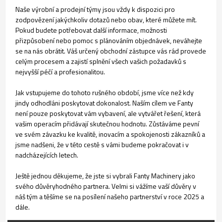
Naše výrobní a prodejní týmy jsou vždy k dispozici pro
zodpovězení jakýchkoliv dotazů nebo obav, které můžete mít.
Pokud budete potřebovat další informace, možnosti
přizpůsobení nebo pomoc s plánováním objednávek, neváhejte
se na nás obrátit. Váš určený obchodní zástupce vás rád provede
celým procesem a zajistí splnění všech vašich požadavků s
nejvyšší péčí a profesionalitou.
Jak vstupujeme do tohoto rušného období, jsme více než kdy
jindy odhodláni poskytovat dokonalost. Naším cílem ve Fanty
není pouze poskytovat vám vybavení, ale vytvářet řešení, která
vašim operacím přidávají skutečnou hodnotu. Zůstáváme pevní
ve svém závazku ke kvalitě, inovacím a spokojenosti zákazníků a
jsme nadšeni, že v této cestě s vámi budeme pokračovat i v
nadcházejících letech.
Ještě jednou děkujeme, že jste si vybrali Fanty Machinery jako
svého důvěryhodného partnera. Velmi si vážíme vaší důvěry v
náš tým a těšíme se na posílení našeho partnerství v roce 2025 a
dále.