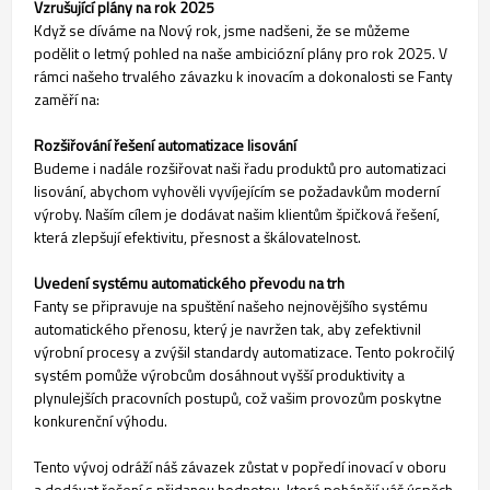
Vzrušující plány na rok 2025
Když se díváme na Nový rok, jsme nadšeni, že se můžeme
podělit o letmý pohled na naše ambiciózní plány pro rok 2025. V
rámci našeho trvalého závazku k inovacím a dokonalosti se Fanty
zaměří na:
Rozšiřování řešení automatizace lisování
Budeme i nadále rozšiřovat naši řadu produktů pro automatizaci
lisování, abychom vyhověli vyvíjejícím se požadavkům moderní
výroby. Naším cílem je dodávat našim klientům špičková řešení,
která zlepšují efektivitu, přesnost a škálovatelnost.
Uvedení systému automatického převodu na trh
Fanty se připravuje na spuštění našeho nejnovějšího systému
automatického přenosu, který je navržen tak, aby zefektivnil
výrobní procesy a zvýšil standardy automatizace. Tento pokročilý
systém pomůže výrobcům dosáhnout vyšší produktivity a
plynulejších pracovních postupů, což vašim provozům poskytne
konkurenční výhodu.
Tento vývoj odráží náš závazek zůstat v popředí inovací v oboru
a dodávat řešení s přidanou hodnotou, která pohánějí váš úspěch.