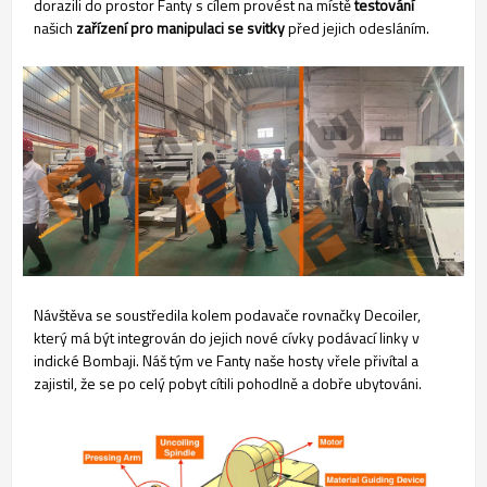
dorazili do prostor Fanty s cílem provést na místě
testování
našich
zařízení pro manipulaci se svitky
před jejich odesláním.
Návštěva se soustředila kolem podavače rovnačky Decoiler,
který má být integrován do jejich nové cívky podávací linky v
indické Bombaji. Náš tým ve Fanty naše hosty vřele přivítal a
zajistil, že se po celý pobyt cítili pohodlně a dobře ubytováni.