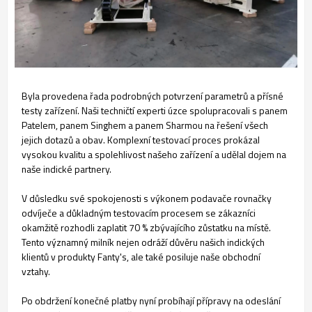
Byla provedena řada podrobných potvrzení parametrů a přísné
testy zařízení. Naši techničtí experti úzce spolupracovali s panem
Patelem, panem Singhem a panem Sharmou na řešení všech
jejich dotazů a obav. Komplexní testovací proces prokázal
vysokou kvalitu a spolehlivost našeho zařízení a udělal dojem na
naše indické partnery.
V důsledku své spokojenosti s výkonem podavače rovnačky
odvíječe a důkladným testovacím procesem se zákazníci
okamžitě rozhodli zaplatit 70 % zbývajícího zůstatku na místě.
Tento významný milník nejen odráží důvěru našich indických
klientů v produkty Fanty's, ale také posiluje naše obchodní
vztahy.
Po obdržení konečné platby nyní probíhají přípravy na odeslání