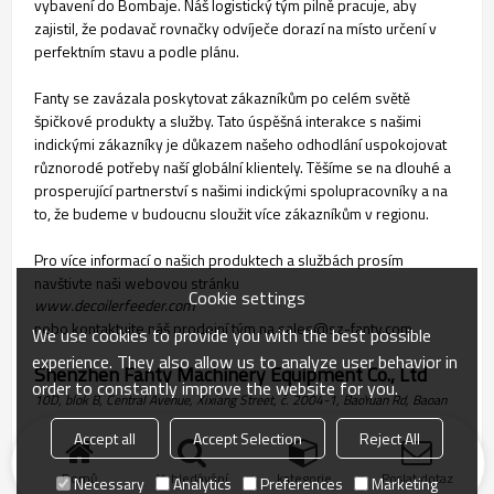
vybavení do Bombaje. Náš logistický tým pilně pracuje, aby
zajistil, že podavač rovnačky odvíječe dorazí na místo určení v
perfektním stavu a podle plánu.
Fanty se zavázala poskytovat zákazníkům po celém světě
špičkové produkty a služby. Tato úspěšná interakce s našimi
indickými zákazníky je důkazem našeho odhodlání uspokojovat
různorodé potřeby naší globální klientely. Těšíme se na dlouhé a
prosperující partnerství s našimi indickými spolupracovníky a na
to, že budeme v budoucnu sloužit více zákazníkům v regionu.
Pro více informací o našich produktech a službách prosím
navštivte naši webovou stránku
Cookie settings
www.decoilerfeeder.com
nebo kontaktujte náš prodejní tým na sales@sz-fanty.com.
We use cookies to provide you with the best possible
experience. They also allow us to analyze user behavior in
Shenzhen Fanty Machinery Equipment Co., Ltd
order to constantly improve the website for you.
10D, blok B, Central Avenue, Xixiang Street, č. 2004-1, BaoYuan Rd, Baoan
District, Shenzhen, Čína
Accept all
Accept Selection
Reject All
Domů
Vyhledávání
kategorie
Poslat dotaz
Necessary
Analytics
Preferences
Marketing