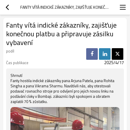
FANTY VÍTÁ INDICKÉ ZÁKAZNÍKY, ZAJIŠŤUJE KONEČNOU PLATBU A PŘIPRAVUJE ZÁSILKU VYBAVENÍ
Fanty vítá indické zákazníky, zajišťuje
konečnou platbu a připravuje zásilku
vybavení
podíl
2025/4/17
Čas publikace
Shrnutí
Fanty hostila indické zákazníky pana Arjuna Patela, pana Rohita
Singha a pana Vikrama Sharmu. Navštívili nás, aby otestovali
podavač rovnacího stroje pro odvíjení pro jejich novou linku na
podávání cívky v Bombaji. zákazníci byli spokojeni a obratem
zaplatili 70 % zůstatku.