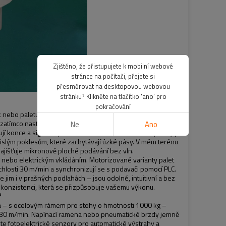
Zjištěno, že přistupujete k mobilní webové
stránce na počítači, přejete si
přesměrovat na desktopovou webovou
stránku? Klikněte na tlačítko 'ano' pro
pokračování
 nebo paletu – žádné potíže s trny – a jsou zajištěny vodítky.
, zatímco nastavitelné brzdy udržují zpětné napětí, aby se
Ne
Ano
kují konce a signalizují automatické zastavení nebo výměny pro
svislým poklesům, které zachytávají úzké pásy. V mém terénu
 zajišťuje mikronově ploché podávání bez vln.
nebo elektrickým vkládáním. Motorizované varianty palet
chlosti 30 m/min a synchronizují se s podavači pomocí PLC.
 jim i v prašných podlahách – jsou odolné, intuitivní a bez
je konzistenci, která se přizpůsobuje vašemu výkonu.
?
na – s ocelovým rámem pro stohy o hmotnosti 1000 kg –
–30 m/min. Napínací ramena nebo pneumatické brzdy jemně
jte fotoelektrické senzory pro automatické výstrahy a