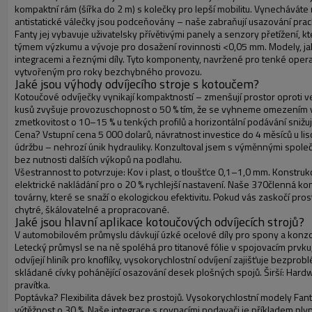
kompaktní rám (šířka do 2 m) s kolečky pro lepší mobilitu. Vynecháváte r
antistatické válečky jsou podceňovány – naše zabraňují usazování pra
Fanty jej vybavuje uživatelsky přívětivými panely a senzory přetížení, 
týmem výzkumu a vývoje pro dosažení rovinnosti <0,05 mm. Modely, jako j
integracemi a řeznými díly. Tyto komponenty, navržené pro tenké oper
vytvořeným pro roky bezchybného provozu.
Jaké jsou výhody odvíjecího stroje s kotoučem?
Kotoučové odvíječky vynikají kompaktností – zmenšují prostor oproti v
kusů zvyšuje provozuschopnost o 50 % tím, že se vyhneme omezením vni
zmetkovitost o 10–15 % u tenkých profilů a horizontální podávání snižu
Cena? Vstupní cena 5 000 dolarů, návratnost investice do 4 měsíců u li
údržbu – nehrozí únik hydrauliky. Konzultoval jsem s výměnnými společn
bez nutnosti dalších výkopů na podlahu.
Všestrannost to potvrzuje: Kov i plast, o tloušťce 0,1–1,0 mm. Konstruk
elektrické nakládání pro o 20 % rychlejší nastavení. Naše 370členná kontro
továrny, které se snaží o ekologickou efektivitu. Pokud vás zaskočí p
chytré, škálovatelné a propracované.
Jaké jsou hlavní aplikace kotoučových odvíjecích strojů?
V automobilovém průmyslu dávkují úzké ocelové díly pro spony a konzol
Letecký průmysl se na ně spoléhá pro titanové fólie v spojovacím prvk
odvíjejí hliník pro knoflíky, vysokorychlostní odvíjení zajišťuje bezp
skládané cívky pohánějící osazování desek plošných spojů. Širší: Hard
pravítka.
Poptávka? Flexibilita dávek bez prostojů. Vysokorychlostní modely Fan
výtěžnost o 30 %. Naše integrace s rovnacími podavači je příkladem pl