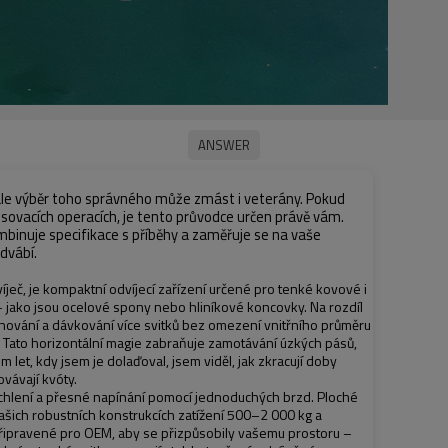
, ale výběr toho správného může zmást i veterány. Pokud
vacích operacích, je tento průvodce určen právě vám.
mbinuje specifikace s příběhy a zaměřuje se na vaše
dvábí.
ječ, je kompaktní odvíjecí zařízení určené pro tenké kovové i
jako jsou ocelové spony nebo hliníkové koncovky. Na rozdíl
tohování a dávkování více svitků bez omezení vnitřního průměru
. Tato horizontální magie zabraňuje zamotávání úzkých pásů,
m let, kdy jsem je dolaďoval, jsem viděl, jak zkracují doby
vávají kvóty.
zrychlení a přesné napínání pomocí jednoduchých brzd. Ploché
ašich robustních konstrukcích zatížení 500–2 000 kg a
připravené pro OEM, aby se přizpůsobily vašemu prostoru –