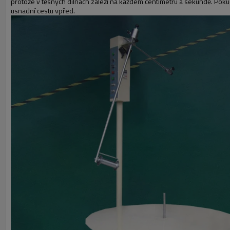
protože v těsných dílnách záleží na každém centimetru a sekundě. Poku
usnadní cestu vpřed.