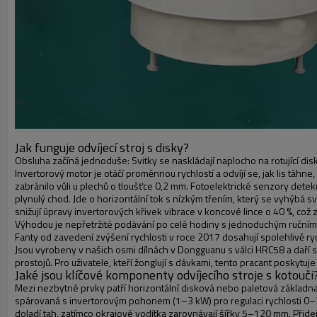
Jak funguje odvíjecí stroj s disky?
Obsluha začíná jednoduše: Svitky se naskládají naplocho na rotující disk
Invertorový motor je otáčí proměnnou rychlostí a odvíjí se, jak lis táhne
zabránilo vůli u plechů o tloušťce 0,2 mm. Fotoelektrické senzory dete
plynulý chod. Jde o horizontální tok s nízkým třením, který se vyhýbá 
snižují úpravy invertorových křivek vibrace v koncové lince o 40 %, což
Výhodou je nepřetržité podávání po celé hodiny s jednoduchým ručním 
Fanty od zavedení zvýšení rychlosti v roce 2017 dosahují spolehlivě ry
Jsou vyrobeny v našich osmi dílnách v Dongguanu s válci HRC58 a daří se
prostojů. Pro uživatele, kteří žonglují s dávkami, tento pracant poskytu
Jaké jsou klíčové komponenty odvíjecího stroje s kotouči
Mezi nezbytné prvky patří horizontální disková nebo paletová základ
spárovaná s invertorovým pohonem (1–3 kW) pro regulaci rychlosti 0
doladí tah, zatímco okrajové vodítka zarovnávají šířky 5–120 mm. Přide