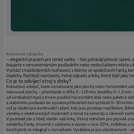
Kotoučové odvíječky
– elegantní pracanti pro tenké svitky – tiše pohánějí přesné ražení
bojujete s nerovnoměrným podáváním nebo nedostatkem místa v liso
Vychází z každodenních rozhovorů s klienty ve společnosti Fanty, ko
úspěchy: Rychlejší nastavení, méně odpadu a linky, které běží jako he
Co je to odvíjecí stroj s disky?
Kotoučový odvíječ, často označovaný jako plochý nebo horizontální odví
nekovové plechy – představte si šířku 5–120 mm, tloušťku 0–1,0 mm – 
od vertikálních typů s trnem používá horizontální disk nebo paletu k s
a stabilnímu podávání do vysokorychlostních lisů rychlostí 0–30 m/min
což je ideální pro kontinuální ražení, kde jsou prostoje nepřítelem. Běhe
výměny v elektronických továrnách z minut na sekundy a zároveň zacho
V podstatě jde o hbitý startér vaší linky, řízený měničem pro plynulé 
odvíječky Fanty, zrozené z výzkumu a vývoje v roce 2014, zvládnou v n
bezchybně se integrují s rovnačkami. Vyrábíme je pro všestrannost – 