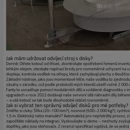
Jak mám udržovat odvíjecí stroj s disky?
Denně: Otřete kotouč od třísek, zkontrolujte opotřebení řemenů inverto
lehkým olejem, otestujte napínací brzdy pro rovnoměrné uchycení na v
displeje, kontrola vodítek na otřepy, které zachytávají plechy o tloušť
Základní nástroje, jako jsou momentové klíče; naše vodítka to zjednodu
zásahy v zárodku, což podle protokolů mých klientů ušetří ročně 2 000 
Fanty to usnadňuje pomocí modulárních dílů a vzdálené diagnostiky v int
upgradech v roce 2022 dodávají naše servisní sítě náhradní díly běhe
– a váš kotouč se tak bude dlouhodobě otáčet rovnoměrně.
Jak si vybrat ten správný odvíječ disků pro mé potřeby?
Změřte si cívky: Šířka (20–100 mm?), nosnost (500–2 000 kg?), rychlos
1,5 m. Elektrický nebo manuální? Automatický pro nepřetržitý provoz, 
započítáte náklady na integraci. Vyzkoušejte si demo – neshody zvyšují
doplňky, jako jsou stohovače. Z recenzí specifikací vyplývá, že se jedn