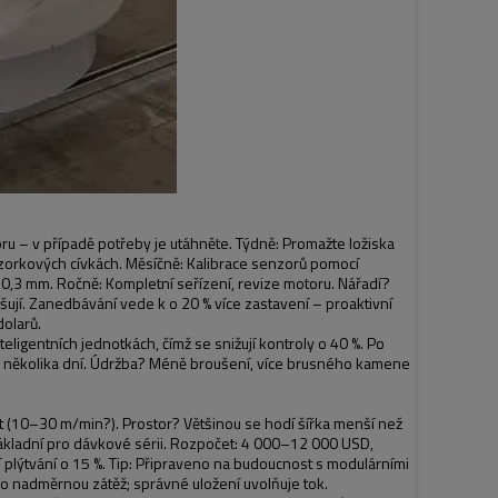
ru – v případě potřeby je utáhněte. Týdně: Promažte ložiska
zorkových cívkách. Měsíčně: Kalibrace senzorů pomocí
ce 0,3 mm. Ročně: Kompletní seřízení, revize motoru. Nářadí?
šují. Zanedbávání vede k o 20 % více zastavení – proaktivní
dolarů.
eligentních jednotkách, čímž se snižují kontroly o 40 %. Po
m několika dní. Údržba? Méně broušení, více brusného kamene
t (10–30 m/min?). Prostor? Většinou se hodí šířka menší než
základní pro dávkové sérii. Rozpočet: 4 000–12 000 USD,
 plýtvání o 15 %. Tip: Připraveno na budoucnost s modulárními
á o nadměrnou zátěž; správné uložení uvolňuje tok.