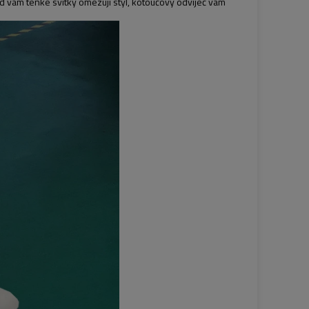
d vám tenké svitky omezují styl, kotoučový odvíječ vám