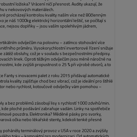
obustní ložiska? Vrácení ničí přesnost. Audity ukazují, že
chu v nekovových materiálech.
které procházejí kontrolou kvality naším více než 80členným
e náš 1000kg elektrický horizontální leštič, se počítají s
ace, nejsou doplňky – jsou vaším spolehlivým jádrem,
ertikálním odvíječům na polovinu – zatímco stohování více
třního průměru. Vysokorychlostní invertorové řízení snižuje
je zátěž obsluhy, což je v souladu s bezpečnostními předpisy.
sovacích linek. Oproti těžkým odvíječům jsou méně náročné na
ostmi, kde zvýšili propustnost o 25 % při výrobě otvorů, a to
ce Fanty s inovacemi palet z roku 2015 přidávají automatické
la kvality zajišťuje chod bez vibrací, což je ideální pro štíhlé
rostor nebo rychlost, kotoučové odvíječky vám pomohou –
y a bez problémů zásobují lisy s rychlostí 1000 zdvihů/min.
u, kde ploché podávání zabraňuje vadám. Linky na spotřebiče
roblémové pouzdra. Elektronika? Měděné pásky pro svorky,
warová očka nebo lékařské stenty, kdekoli tenké přesné
ty poháněly terminálový provoz v USA v roce 2020 a zvýšily
ynulého toku – kompaktní pro modernizaci. Od automatických