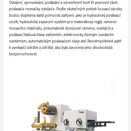
Odvíjení, vyrovnávání, podávání a servořízení tvoří tři pracovní části
podavače rovnačky odvíječe. Podle skutečných potřeb lisovací výroby
budou doplněna další pomocná zařízení, jako je hydraulický podávací
vozík, hydraulický expanzní systém pro materiálový regál, rameno
lisovacího materiálu, pneumatické dorazové rameno, nivelační a
podávací tlaková hlava zařízením, elektronicky řízeným zvedacím
systémem, automatickým podavačem oleje atd. Neodmyslitelně patří
k vynikající údržbě a údržbě, aby byla zaručena jeho dlouhodobá
bezporuchovost.