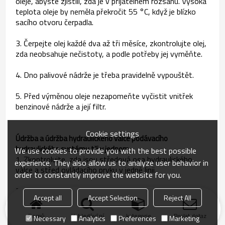
oleje, abyste zjistili, zda je v přijatelném rozsahu. Vysoká
teplota oleje by neměla překročit 55 °C, když je blízko
sacího otvoru čerpadla.
3. Čerpejte olej každé dva až tři měsíce, zkontrolujte olej,
zda neobsahuje nečistoty, a podle potřeby jej vyměňte.
4. Dno palivové nádrže je třeba pravidelně vypouštět.
5. Před výměnou oleje nezapomeňte vyčistit vnitřek
benzinové nádrže a její filtr.
Cookie settings
Údržba a údržba hydraulického válce podávacího
hydraulického systému tři v jednom
We use cookies to provide you with the best possible
1. Zkontrolujte, zda jsou středová osa hydraulického
experience. They also allow us to analyze user behavior in
válce a střed ovládacího prvku v jedné linii.
order to constantly improve the website for you.
2. Dávejte pozor, abyste tyč ničím nezasekli.
Accept all
Accept Selection
Reject All
Domů
Vyhledávání
kategorie
Poslat dotaz
Necessary
Analytics
Preferences
Marketing