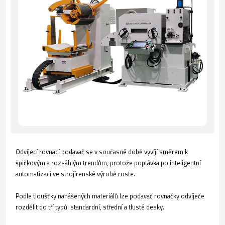
Odvíjecí rovnací podavač se v současné době vyvíjí směrem k
špičkovým a rozsáhlým trendům, protože poptávka po inteligentní
automatizaci ve strojírenské výrobě roste.
Podle tloušťky nanášených materiálů lze podavač rovnačky odvíječe
rozdělit do tří typů: standardní, střední a tlusté desky.