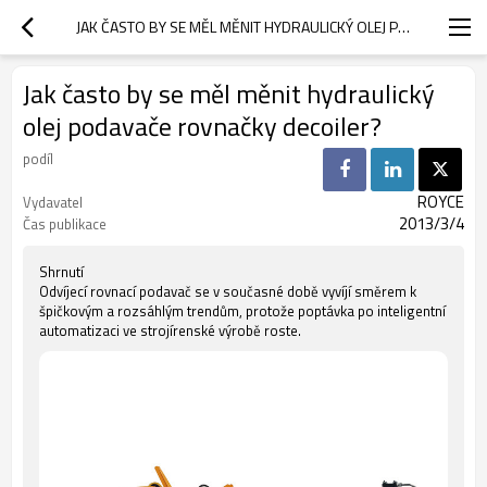
JAK ČASTO BY SE MĚL MĚNIT HYDRAULICKÝ OLEJ PODAVAČE ROVNAČKY DECOILER?
Jak často by se měl měnit hydraulický
olej podavače rovnačky decoiler?
podíl
ROYCE
Vydavatel
2013/3/4
Čas publikace
Shrnutí
Odvíjecí rovnací podavač se v současné době vyvíjí směrem k
špičkovým a rozsáhlým trendům, protože poptávka po inteligentní
automatizaci ve strojírenské výrobě roste.