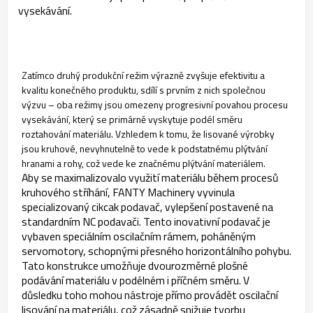
vysekávání.
Zatímco druhý produkční režim výrazně zvyšuje efektivitu a
kvalitu konečného produktu, sdílí s prvním z nich společnou
výzvu – oba režimy jsou omezeny progresivní povahou procesu
vysekávání, který se primárně vyskytuje podél směru
roztahování materiálu. Vzhledem k tomu, že lisované výrobky
jsou kruhové, nevyhnutelně to vede k podstatnému plýtvání
hranami a rohy, což vede ke značnému plýtvání materiálem.
Aby se maximalizovalo využití materiálu během procesů
kruhového stříhání, FANTY Machinery vyvinula
specializovaný cikcak podavač, vylepšení postavené na
standardním NC podavači. Tento inovativní podavač je
vybaven speciálním oscilačním rámem, poháněným
servomotory, schopnými přesného horizontálního pohybu.
Tato konstrukce umožňuje dvourozměrné plošné
podávání materiálu v podélném i příčném směru. V
důsledku toho mohou nástroje přímo provádět oscilační
lisování na materiálu, což zásadně snižuje tvorbu