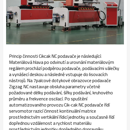
Princip činnosti Cikcak NC podavače je následující:
Materiálová hlava po odvinutí a urovnání materiálovým
regálem prochází podpěrou podavače, podávacími válečky
a vynášecí deskou a následně vstupuje do lisovacích
nástrojů. Na 7palcové dotykové obrazovce podavače
Zigzag NC nastavuje obsluha parametry včetně
požadované délky podávání, šířky podávání, kruhového
průměru a frekvence oscilací. Po spuštění
automatizovaného provozu Cik-cak NC podavače řídí
servomotor razicí činnost kontinuální matrice
prostřednictvím vertikální řídicí jednotky a současně řídí
dopřednou vzdálenost a rychlost materiálu
prostřednictvím jednotky dopředného dopravníku.