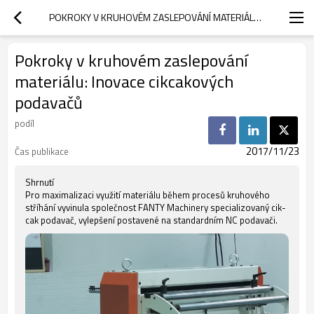
POKROKY V KRUHOVÉM ZASLEPOVÁNÍ MATERIÁLU: INOVACE CIKCAKOVÝCH PODAVAČŮ
Pokroky v kruhovém zaslepování
materiálu: Inovace cikcakových
podavačů
podíl
2017/11/23
Čas publikace
Shrnutí
Pro maximalizaci využití materiálu během procesů kruhového
stříhání vyvinula společnost FANTY Machinery specializovaný cik-
cak podavač, vylepšení postavené na standardním NC podavači.