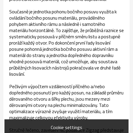
Současně je jednotka pohonu bočního posuvu využita k
ovládání bočního posunu materiálu, prováděného
pohybem aktivního rámu a následně i samotného
materiálu horizontálně. To zajišťuje, že průběžná raznice se
systematicky posouvá v příčném směru listu a postupně
proráží každý otvor. Po dokončení první řady lisování
posune pohonná jednotka bočního posuvu aktivní rám a
materiál do strany a jednotka dopředného dopravníku
vhodně posouvá materiál, což umožňuje, aby soustava
průběžných lisovacích nástrojů pokračovala ve druhé řadě
lisování.
Pečlivým výpočtem vzdáleností příčného a/nebo
dopředného posunutí pro každý posun, na základě průměru
děrovaného otvoru a šířky plechu, jsou mezery mezi
děrovanými otvory na plechu minimalizovány. Tato
optimalizace výrazně zvyšuje využití materiálu, a tím
maximalizuje celkovou efektivitu výroby.
Cookie settings
Stručně řečeno, zavedení NC podavače Zigzag představuje