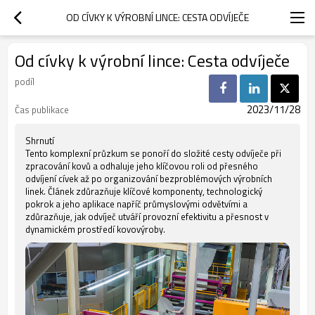
OD CÍVKY K VÝROBNÍ LINCE: CESTA ODVÍJEČE
Od cívky k výrobní lince: Cesta odvíječe
podíl
2023/11/28
Čas publikace
Shrnutí
Tento komplexní průzkum se ponoří do složité cesty odvíječe při
zpracování kovů a odhaluje jeho klíčovou roli od přesného
odvíjení cívek až po organizování bezproblémových výrobních
linek. Článek zdůrazňuje klíčové komponenty, technologický
pokrok a jeho aplikace napříč průmyslovými odvětvími a
zdůrazňuje, jak odvíječ utváří provozní efektivitu a přesnost v
dynamickém prostředí kovovýroby.