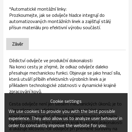
*Automatické montážní linky:
Prozkoumejte, jak se odvíječe hladce integrují do
automatizovaných montážních linek a zajišťují stálý
přísun materiálu pro efektivní výrobu součástí.
Závěr
Dědictví odvíječe ve produkční dokonalosti
Na konci cesty je zřejmé, že odkaz odvíječe daleko
přesahuje mechanickou funkci. Objevuje se jako hnací síla,
která utváří příběh efektivních výrobních linek a je
příkladem technologické zdatnosti v dynamické krajině
zpracování kovů.
Cookie settings
Cesta odvíječe není jen sledem mechanických úkonů; je to
sága přesnosti, efektivity a technologických inovací,
We use cookies to provide you with the best possible
která rezonuje napříč různými průmyslovými odvětvími.
experience. They also allow us to analyze user behavior in
Každá odvinutá cívka znamená krok k výrobní dokonalosti
order to constantly improve the website for you.
a ukazuje klíčovou roli odvíječe při přeměně suroviny na