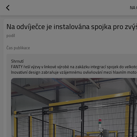
NA 
Na odvíječce je instalována spojka pro zvýš
podíl
Čas publikace
Shrnutí
FANTY řeší výzvy v linkové výrobě na zakázku integrací spojek do velkoton
Inovativní design zabraňuje vzájemnému ovlivňování mezi hlavním motor