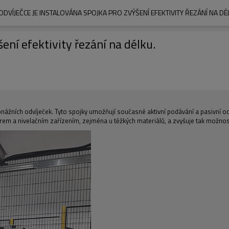
ODVÍJEČCE JE INSTALOVÁNA SPOJKA PRO ZVÝŠENÍ EFEKTIVITY ŘEZÁNÍ NA DÉ
ení efektivity řezání na délku.
ážních odvíječek. Tyto spojky umožňují současné aktivní podávání a pasivní odví
em a nivelačním zařízením, zejména u těžkých materiálů, a zvyšuje tak možno