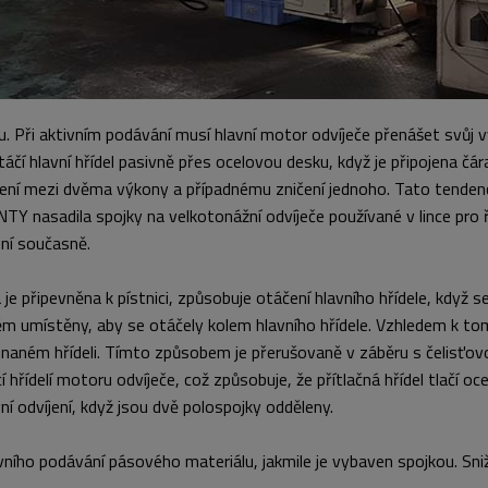
élku. Při aktivním podávání musí hlavní motor odvíječe přenášet svůj
táčí hlavní hřídel pasivně přes ocelovou desku, když je připojena čá
šení mezi dvěma výkony a případnému zničení jednoho. Tato tendenc
asadila spojky na velkotonážní odvíječe používané v lince pro ře
ení současně.
je připevněna k pístnici, způsobuje otáčení hlavního hřídele, když s
 něm umístěny, aby se otáčely kolem hlavního hřídele. Vzhledem k to
naném hřídeli. Tímto způsobem je přerušovaně v záběru s čelisťovou
cí hřídelí motoru odvíječe, což způsobuje, že přítlačná hřídel tlač
ní odvíjení, když jsou dvě polospojky odděleny.
ího podávání pásového materiálu, jakmile je vybaven spojkou. Snižuj