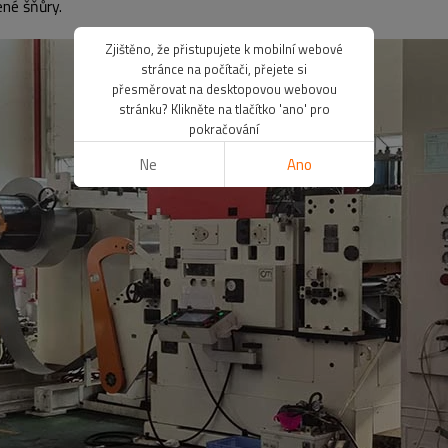
ené šňůry.
Zjištěno, že přistupujete k mobilní webové
stránce na počítači, přejete si
přesměrovat na desktopovou webovou
stránku? Klikněte na tlačítko 'ano' pro
pokračování
Ne
Ano