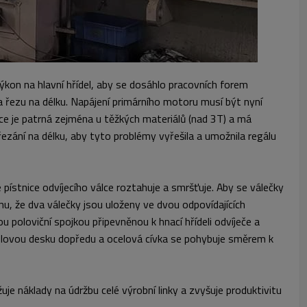
 výkon na hlavní hřídel, aby se dosáhlo pracovních forem
ra řezu na délku. Napájení primárního motoru musí být nyní
e je patrná zejména u těžkých materiálů (nad 3T) a má
zání na délku, aby tyto problémy vyřešila a umožnila regálu
e pístnice odvíjecího válce roztahuje a smršťuje. Aby se válečky
mu, že dva válečky jsou uloženy ve dvou odpovídajících
 poloviční spojkou připevněnou k hnací hřídeli odvíječe a
í ocelovou desku dopředu a ocelová cívka se pohybuje směrem k
e náklady na údržbu celé výrobní linky a zvyšuje produktivitu