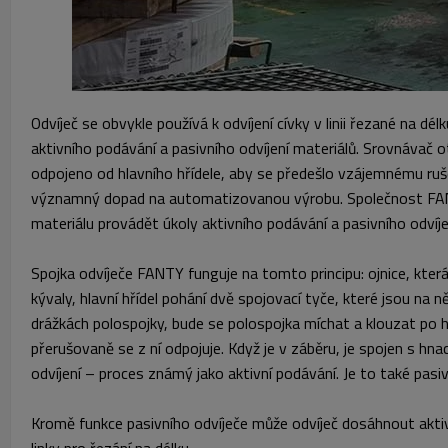
Odvíječ se obvykle používá k odvíjení cívky v linii řezané na d
aktivního podávání a pasivního odvíjení materiálů. Srovnávač o
odpojeno od hlavního hřídele, aby se předešlo vzájemnému ru
významný dopad na automatizovanou výrobu. Společnost FANTY n
materiálu provádět úkoly aktivního podávání a pasivního odvíj
Spojka odvíječe FANTY funguje na tomto principu: ojnice, která 
kývaly, hlavní hřídel pohání dvě spojovací tyče, které jsou na
drážkách polospojky, bude se polospojka míchat a klouzat po h
přerušovaně se z ní odpojuje. Když je v záběru, je spojen s hna
odvíjení – proces známý jako aktivní podávání. Je to také pasiv
Kromě funkce pasivního odvíječe může odvíječ dosáhnout aktivn