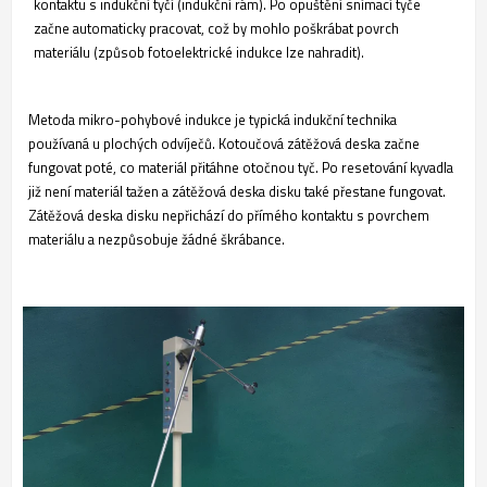
kontaktu s indukční tyčí (indukční rám). Po opuštění snímací tyče
začne automaticky pracovat, což by mohlo poškrábat povrch
materiálu (způsob fotoelektrické indukce lze nahradit).
Metoda mikro-pohybové indukce je typická indukční technika
používaná u plochých odvíječů. Kotoučová zátěžová deska začne
fungovat poté, co materiál přitáhne otočnou tyč. Po resetování kyvadla
již není materiál tažen a zátěžová deska disku také přestane fungovat.
Zátěžová deska disku nepřichází do přímého kontaktu s povrchem
materiálu a nezpůsobuje žádné škrábance.