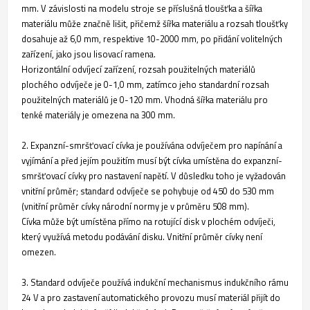
mm. V závislosti na modelu stroje se příslušná tloušťka a šířka
materiálu může značně lišit, přičemž šířka materiálu a rozsah tloušťky
dosahuje až 6,0 mm, respektive 10-2000 mm, po přidání volitelných
zařízení, jako jsou lisovací ramena.
Horizontální odvíjecí zařízení, rozsah použitelných materiálů
plochého odvíječe je 0-1,0 mm, zatímco jeho standardní rozsah
použitelných materiálů je 0-120 mm. Vhodná šířka materiálu pro
tenké materiály je omezena na 300 mm.
2. Expanzní-smršťovací cívka je používána odvíječem pro napínání a
vyjímání a před jejím použitím musí být cívka umístěna do expanzní-
smršťovací cívky pro nastavení napětí. V důsledku toho je vyžadován
vnitřní průměr; standard odvíječe se pohybuje od 450 do 530 mm
(vnitřní průměr cívky národní normy je v průměru 508 mm).
Cívka může být umístěna přímo na rotující disk v plochém odvíječi,
který využívá metodu podávání disku. Vnitřní průměr cívky není
omezen.
3. Standard odvíječe používá indukční mechanismus indukčního rámu
24 V a pro zastavení automatického provozu musí materiál přijít do