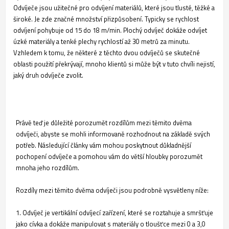
Odvíječe jsou užitečné pro odvíjení materiálů, které jsou tlusté, těžké a
široké. Je zde značné množství přizpůsobení. Typicky se rychlost
odvíjení pohybuje od 15 do 18 m/min. Plochý odvíječ dokáže odvíjet
úzké materiály a tenké plechy rychlostí až 30 metrů za minutu.
Vzhledem k tomu, že některé z těchto dvou odvíječů se skutečné
oblasti použití překrývají, mnoho klientů si může být v tuto chvíli nejistí,
jaký druh odvíječe zvolit.
Právě teď je důležité porozumět rozdílům mezi těmito dvěma
odvíječi, abyste se mohli informovaně rozhodnout na základě svých
potřeb. Následující články vám mohou poskytnout důkladnější
pochopení odvíječe a pomohou vám do větší hloubky porozumět
mnoha jeho rozdílům.
Rozdíly mezi těmito dvěma odvíječi jsou podrobně vysvětleny níže:
1. Odvíječ je vertikální odvíjecí zařízení, které se roztahuje a smršťuje
jako cívka a dokáže manipulovat s materiály o tloušťce mezi 0 a 3,0