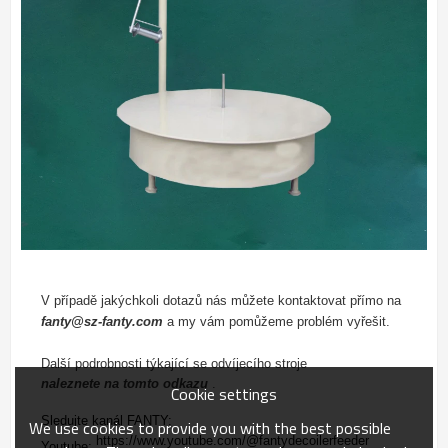
V případě jakýchkoli dotazů nás můžete kontaktovat přímo na
fanty@sz-fanty.com
a my vám pomůžeme problém vyřešit.
Další podrobnosti týkající se odvíjecího stroje
naleznete na tomto odkazu
 .
Cookie settings
Sledujte kanál FANTY:
We use cookies to provide you with the best possible
https://www.youtube.com/@fantydecoilerfeeder
Youtube: