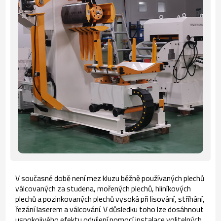
V současné době není mez kluzu běžně používaných plechů
válcovaných za studena, mořených plechů, hliníkových
plechů a pozinkovaných plechů vysoká při lisování, stříhání,
řezání laserem a válcování. V důsledku toho lze dosáhnout
uspokojivého efektu odvíjení pomocí instalace volitelných