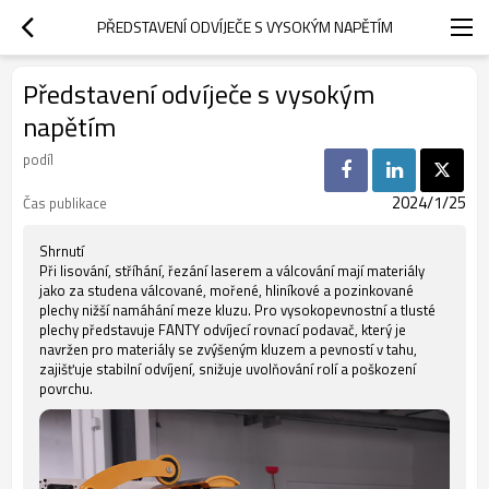
PŘEDSTAVENÍ ODVÍJEČE S VYSOKÝM NAPĚTÍM
Představení odvíječe s vysokým
napětím
podíl
2024/1/25
Čas publikace
Shrnutí
Při lisování, stříhání, řezání laserem a válcování mají materiály
jako za studena válcované, mořené, hliníkové a pozinkované
plechy nižší namáhání meze kluzu. Pro vysokopevnostní a tlusté
plechy představuje FANTY odvíjecí rovnací podavač, který je
navržen pro materiály se zvýšeným kluzem a pevností v tahu,
zajišťuje stabilní odvíjení, snižuje uvolňování rolí a poškození
povrchu.