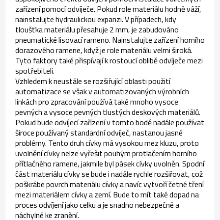
zařízení pomocí odvíječe. Pokud role materiálu hodně váží,
nainstalujte hydraulickou expanzi. V případech, kdy
tloušťka materiálu přesahuje 2 mm, je zabudováno
pneumatické lisovací rameno. Nainstalujte zařízení horního
dorazového ramene, když je role materiálu velmi široká.
Tyto faktory také přispívají k rostoucí oblibě odvíječe mezi
spotřebiteli.
Vzhledem k neustále se rozšiřující oblasti použití
automatizace se však v automatizovaných výrobních
linkách pro zpracování používá také mnoho vysoce
pevných a vysoce pevných tlustých deskových materiálů.
Pokud bude odvíjecí zařízení v tomto bodě nadále používat
široce používaný standardní odvíječ, nastanou jasné
problémy. Tento druh cívky má vysokou mez kluzu, proto
uvolnění cívky nelze vyřešit pouhým protlačením horního
přítlačného ramene, jakmile byl pásek cívky uvolněn. Spodní
část materiálu cívky se bude i nadále rychle rozšiřovat, což
poškrábe povrch materiálu cívky a navíc vytvoří četné tření
mezi materiálem cívky a zemí. Bude to mít také dopad na
proces odvíjení jako celku a je snadno nebezpečné a
náchylné ke zranění.