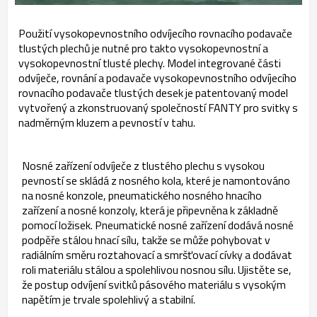
Použití vysokopevnostního odvíjecího rovnacího podavače
tlustých plechů je nutné pro takto vysokopevnostní a
vysokopevnostní tlusté plechy. Model integrované části
odvíječe, rovnání a podavače vysokopevnostního odvíjecího
rovnacího podavače tlustých desek je patentovaný model
vytvořený a zkonstruovaný společností FANTY pro svitky s
nadměrným kluzem a pevností v tahu.
Nosné zařízení odvíječe z tlustého plechu s vysokou
pevností se skládá z nosného kola, které je namontováno
na nosné konzole, pneumatického nosného hnacího
zařízení a nosné konzoly, která je připevněna k základně
pomocí ložisek. Pneumatické nosné zařízení dodává nosné
podpěře stálou hnací sílu, takže se může pohybovat v
radiálním směru roztahovací a smršťovací cívky a dodávat
roli materiálu stálou a spolehlivou nosnou sílu. Ujistěte se,
že postup odvíjení svitků pásového materiálu s vysokým
napětím je trvale spolehlivý a stabilní.