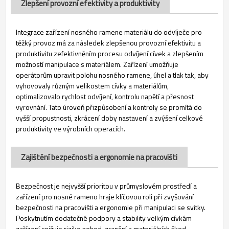
Zlepšení provozní efektivity a produktivity
Integrace zařízení nosného ramene materiálu do odvíječe pro
těžký provoz má za následek zlepšenou provozní efektivitu a
produktivitu zefektivněním procesu odvíjení cívek a zlepšením
možností manipulace s materiálem. Zařízení umožňuje
operátorům upravit polohu nosného ramene, úhel a tlak tak, aby
vyhovovaly různým velikostem cívky a materiálům,
optimalizovalo rychlost odvíjení, kontrolu napětí a přesnost
vyrovnání. Tato úroveň přizpůsobení a kontroly se promítá do
vyšší propustnosti, zkrácení doby nastavení a zvýšení celkové
produktivity ve výrobních operacích.
Zajištění bezpečnosti a ergonomie na pracovišti
Bezpečnost je nejvyšší prioritou v průmyslovém prostředí a
zařízení pro nosné rameno hraje klíčovou roli při zvyšování
bezpečnosti na pracovišti a ergonomie při manipulaci se svitky.
Poskytnutím dodatečné podpory a stability velkým cívkám
zařízení snižuje riziko nehod, zranění a materiálních škod