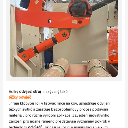
Velký
odvíjecí stroj
, nazývaný také
těžký odvíječ
, hraje klíčovou roli v lisovací lince na kov, usnadňuje odvíjení
těžkých svitků a zajišťuje bezproblémový proces podávání
materiálu pro různé výrobní aplikace. Zavedení inovativního
zařízení pro nosné rameno představuje významný pokrok v
technologii
odvíječů
, přináší revoluci v manipulaci s velkými