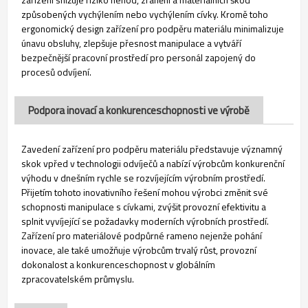
způsobených vychýlením nebo vychýlením cívky. Kromě toho
ergonomický design zařízení pro podpěru materiálu minimalizuje
únavu obsluhy, zlepšuje přesnost manipulace a vytváří
bezpečnější pracovní prostředí pro personál zapojený do
procesů odvíjení.
Podpora inovací a konkurenceschopnosti ve výrobě
Zavedení zařízení pro podpěru materiálu představuje významný
skok vpřed v technologii odvíječů a nabízí výrobcům konkurenční
výhodu v dnešním rychle se rozvíjejícím výrobním prostředí.
Přijetím tohoto inovativního řešení mohou výrobci změnit své
schopnosti manipulace s cívkami, zvýšit provozní efektivitu a
splnit vyvíjející se požadavky moderních výrobních prostředí.
Zařízení pro materiálové podpůrné rameno nejenže pohání
inovace, ale také umožňuje výrobcům trvalý růst, provozní
dokonalost a konkurenceschopnost v globálním
zpracovatelském průmyslu.