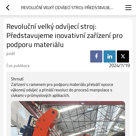
REVOLUČNÍ VELKÝ ODVÍJECÍ STROJ: PŘEDSTAVUJEME INOVATIVNÍ ZAŘÍZENÍ PRO PODPORU MATERIÁLU
Revoluční velký odvíjecí stroj:
Představujeme inovativní zařízení pro
podporu materiálu
podíl
2024/7/19
Čas publikace
Shrnutí
Zařízení s ramenem pro podporu materiálu přetváří vysoce
výkonný odvíječ a přináší revoluci do procesů manipulace s
cívkami v průmyslových aplikacích.