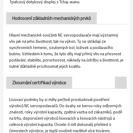
7palcový dotykový displej z Tchaj-wanu.
Hodnocení základních mechanických prvků
Hlavní mechanické součásti NC servopodavače mají významný
vliv jak na jeho životnost, tak na výkon. Ty se skládají ze
synchronních řemenic, ozubených kol, ložisek a podávacího
bubnu. Vzhledem k tomu, že tyto díly mají přímý vliv na přesnost
podávání, stabilitu, poruchovost, náklady na údržbu a životnost, je
nutné důkladně prozkoumat jejich kvalitu.
Zkoumání certifikací výrobce
Lisovací podniky by si měly pečlivě prostudovat pověření
výrobců NC servopodavačů. Do úvahy se berou roky odborných
znalostí, roky výrobní kapacity, zpětná vazba od zákazníků, podíl
na trhu, doporučení výrobců lisovacích a lisovacích nástrojů a
celková výrobní kapacita. Chcete-li mít dokonalý přehled o
činnostech výrobce, je lepší osobně navštívit více továren,