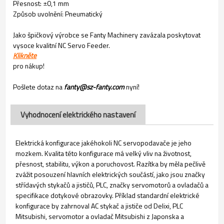
Přesnost: ±0,1 mm
Způsob uvolnění: Pneumatický
Jako špičkový výrobce se Fanty Machinery zavázala poskytovat
vysoce kvalitní NC Servo Feeder.
Klikněte
pro nákup!
Pošlete dotaz na
fanty@sz-fanty.com
nyní!
Vyhodnocení elektrického nastavení
Elektrická konfigurace jakéhokoli NC servopodavače je jeho
mozkem. Kvalita této konfigurace má velký vliv na životnost,
přesnost, stabilitu, výkon a poruchovost. Razítka by měla pečlivě
zvážit posouzení hlavních elektrických součástí, jako jsou značky
střídavých stykačů a jističů, PLC, značky servomotorů a ovladačů a
specifikace dotykové obrazovky. Příklad standardní elektrické
konfigurace by zahrnoval AC stykač a jističe od Delixi, PLC
Mitsubishi, servomotor a ovladač Mitsubishi z Japonska a