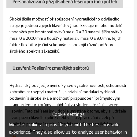
Personalizovaná přizpůsobená řešení pro řadu potřeb
Široká škála možností přizpůsobení hydraulického odvíjecího
stroje je jednou z jejich hlavních výhod. Existuje mnoho modelů
vhodných pro hmotnosti svitků mezi 0 a 20 tunami, šířky svitků
mezi 0 a 2000 mm a tloušťky materiálu mezi 0 a 9,0 mm. Jejich
faktor flexibility je činí schopnými uspokojit různé potřeby
širokého spektra zákazníků.
Uzavření: Posílení rozmanitých sektorů
Hydraulický odvíječ je nyní díky své vysoké nosnosti, schopnosti
zabraňovat rozptylu materiálu, variabilní modulaci rychlosti
podávání a široké škále možností přizpůsobení průmyslovým
standardem pro průmysl ohýbání za studena, řezání laserem a
lisování. Tato zařízení jsou dobře umístěna k tomu, aby si udržela
Cookie settings
svou pozici hlavního pilíře efektivního zpracování cívek při
změnách prostředí na trhu. Více informací o hydraulickém
We use cookies to provide you with the best possible
odvíjecím stroji naleznete
experience. They also allow us to analyze user behavior in
zde