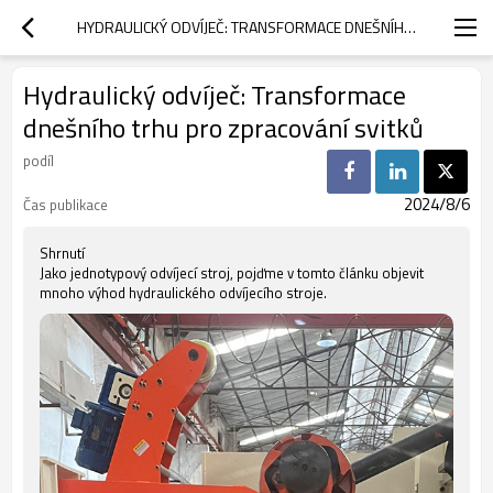
HYDRAULICKÝ ODVÍJEČ: TRANSFORMACE DNEŠNÍHO TRHU PRO ZPRACOVÁNÍ SVITKŮ
Hydraulický odvíječ: Transformace
dnešního trhu pro zpracování svitků
podíl
2024/8/6
Čas publikace
Shrnutí
Jako jednotypový odvíjecí stroj, pojďme v tomto článku objevit
mnoho výhod hydraulického odvíjecího stroje.