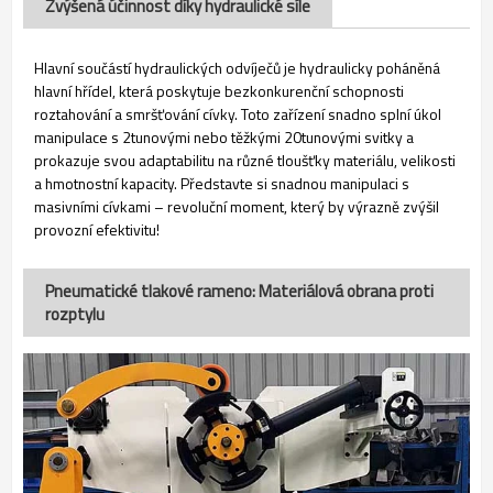
Zvýšená účinnost díky hydraulické síle
Hlavní součástí hydraulických odvíječů je hydraulicky poháněná
hlavní hřídel, která poskytuje bezkonkurenční schopnosti
roztahování a smršťování cívky. Toto zařízení snadno splní úkol
manipulace s 2tunovými nebo těžkými 20tunovými svitky a
prokazuje svou adaptabilitu na různé tloušťky materiálu, velikosti
a hmotnostní kapacity. Představte si snadnou manipulaci s
masivními cívkami – revoluční moment, který by výrazně zvýšil
provozní efektivitu!
Pneumatické tlakové rameno: Materiálová obrana proti
rozptylu