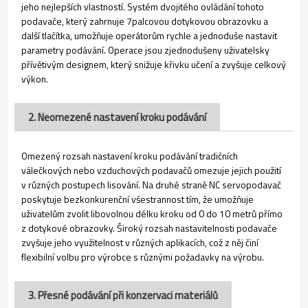
jeho nejlepších vlastností. Systém dvojitého ovládání tohoto
podavače, který zahrnuje 7palcovou dotykovou obrazovku a
další tlačítka, umožňuje operátorům rychle a jednoduše nastavit
parametry podávání. Operace jsou zjednodušeny uživatelsky
přívětivým designem, který snižuje křivku učení a zvyšuje celkový
výkon.
2. Neomezené nastavení kroku podávání
Omezený rozsah nastavení kroku podávání tradičních
válečkových nebo vzduchových podavačů omezuje jejich použití
v různých postupech lisování. Na druhé straně NC servopodavač
poskytuje bezkonkurenční všestrannost tím, že umožňuje
uživatelům zvolit libovolnou délku kroku od 0 do 10 metrů přímo
z dotykové obrazovky. Široký rozsah nastavitelnosti podavače
zvyšuje jeho využitelnost v různých aplikacích, což z něj činí
flexibilní volbu pro výrobce s různými požadavky na výrobu.
3. Přesné podávání při konzervaci materiálů