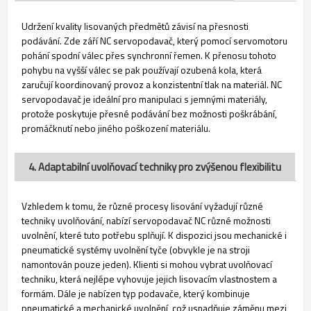
Udržení kvality lisovaných předmětů závisí na přesnosti
podávání. Zde září NC servopodavač, který pomocí servomotoru
pohání spodní válec přes synchronní řemen. K přenosu tohoto
pohybu na vyšší válec se pak používají ozubená kola, která
zaručují koordinovaný provoz a konzistentní tlak na materiál. NC
servopodavač je ideální pro manipulaci s jemnými materiály,
protože poskytuje přesné podávání bez možnosti poškrábání,
promáčknutí nebo jiného poškození materiálu.
4. Adaptabilní uvolňovací techniky pro zvýšenou flexibilitu
Vzhledem k tomu, že různé procesy lisování vyžadují různé
techniky uvolňování, nabízí servopodavač NC různé možnosti
uvolnění, které tuto potřebu splňují. K dispozici jsou mechanické i
pneumatické systémy uvolnění tyče (obvykle je na stroji
namontován pouze jeden). Klienti si mohou vybrat uvolňovací
techniku, která nejlépe vyhovuje jejich lisovacím vlastnostem a
formám. Dále je nabízen typ podavače, který kombinuje
pneumatické a mechanické uvolnění, což usnadňuje záměnu mezi