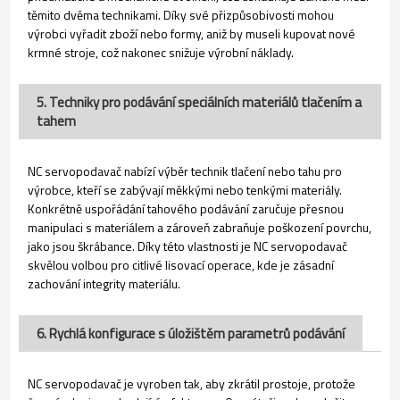
těmito dvěma technikami. Díky své přizpůsobivosti mohou
výrobci vyřadit zboží nebo formy, aniž by museli kupovat nové
krmné stroje, což nakonec snižuje výrobní náklady.
5. Techniky pro podávání speciálních materiálů tlačením a
tahem
NC servopodavač nabízí výběr technik tlačení nebo tahu pro
výrobce, kteří se zabývají měkkými nebo tenkými materiály.
Konkrétně uspořádání tahového podávání zaručuje přesnou
manipulaci s materiálem a zároveň zabraňuje poškození povrchu,
jako jsou škrábance. Díky této vlastnosti je NC servopodavač
skvělou volbou pro citlivé lisovací operace, kde je zásadní
zachování integrity materiálu.
6. Rychlá konfigurace s úložištěm parametrů podávání
NC servopodavač je vyroben tak, aby zkrátil prostoje, protože