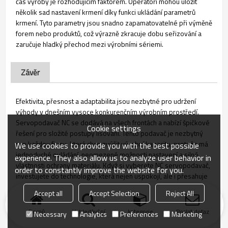
čas výroby je rozhodujícím faktorem. Operátoři mohou uložit
několik sad nastavení krmení díky funkci ukládání parametrů
krmení. Tyto parametry jsou snadno zapamatovatelné při výměně
forem nebo produktů, což výrazně zkracuje dobu seřizování a
zaručuje hladký přechod mezi výrobními sériemi.
Závěr
Efektivita, přesnost a adaptabilita jsou nezbytné pro udržení
výhody v dnešním vysoce konkurenčním výrobním prostředí.
Servopodavač NC se dodává na všech frontách a nabízí špičkové
Cookie settings
řešení pro složité postupy lisování. Tento podavač je nezbytný
pro každou firmu, která chce zvýšit výrobní kapacitu, protože má
We use cookies to provide you with the best possible
jednoduché ovládání, neomezené možnosti nastavení a silné
experience. They also allow us to analyze user behavior in
vlastnosti ochrany materiálu. Když si vyberete NC servopodavač,
order to constantly improve the website for you.
investujete do technologie, která nejen uspokojí, ale i přesahuje
požadavky současné výroby.
Accept all
Accept Selection
Reject All
Domů
Vyhledávání
kategorie
Poslat dotaz
Necessary
Analytics
Preferences
Marketing