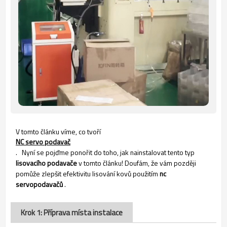
V tomto článku víme, co tvoří
NC servo podavač
.
Nyní se pojďme ponořit do toho, jak nainstalovat tento typ
lisovacího podavače
v tomto článku! Doufám, že vám později
pomůže zlepšit efektivitu lisování kovů použitím
nc
servopodavačů
.
Krok 1: Příprava místa instalace