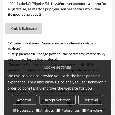
*Řídicí kabeláž: Připojte řídicí systém k servomotoru a senzorům
a ujistěte se, že všechna připojení jsou bezpečná a izolovaná.
Bezpečnost především!
Krok 4: Kalibrace
*Počáteční nastavení: Zapněte systém a otevřete ovládací
rozhraní.
*Vstup parametrů: Zadejte požadované parametry, včetně délky
posuvu, rychlosti a typu materiálu.
*Testování: Spusťte testovací cyklus, abyste se ujistili, že
Cookie settings
podavač funguje správně. Podle potřeby upravte parametry.
We use cookies to provide you with the best possible
Testování je klíčem k úspěchu!
experience. They also allow us to analyze user behavior in
order to constantly improve the website for you.
Potřebujete cenovou nabídku? kontaktujte nás fanty@sz-
fanty.com právě teď!
Accept all
Accept Selection
Reject All
Domů
Vyhledávání
kategorie
Poslat dotaz
Necessary
Analytics
Preferences
Marketing