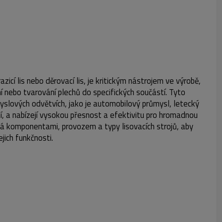
azicí lis nebo děrovací lis, je kritickým nástrojem ve výrobě,
 nebo tvarování plechů do specifických součástí. Tyto
růmyslových odvětvích, jako je automobilový průmysl, letecký
ní, a nabízejí vysokou přesnost a efektivitu pro hromadnou
vá komponentami, provozem a typy lisovacích strojů, aby
jich funkčnosti.