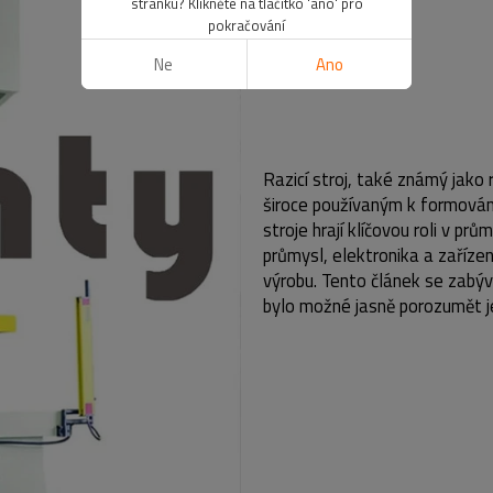
stránku? Klikněte na tlačítko 'ano' pro
pokračování
Ne
Ano
Razicí stroj, také známý jako r
široce používaným k formování
stroje hrají klíčovou roli v p
průmysl, elektronika a zaříze
výrobu. Tento článek se zabý
bylo možné jasně porozumět je