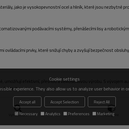
eriály, jako je vysokopevnostní ocel a hliník, které jsou nezbytné pro
utomatizovanými podávacími systémy, přenášecími lisy a robotickým
i ovládacími prvky, které snižují chyby a zvyšují bezpečnost obsluhy
Cookie settings
, umožňují efektivní, přesnou a velkosériovou výrobu. S vývojem au
efektivitu.
sible experience. They also allow us to analyze user behavior in 
Accept all
Accept Selection
Reject All
Necessary
Analytics
Preferences
Marketing
Vyhledávání
kategorie