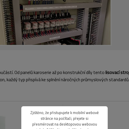
oučástí. Od panelů karoserie až po konstrukční díly tento
lisovací stro
n, každý typ přispívá ke splnění náročných průmyslových standardů
Zjištěno, že přistupujete k mobilní webové
stránce na počítači, přejete si
přesměrovat na desktopovou webovou