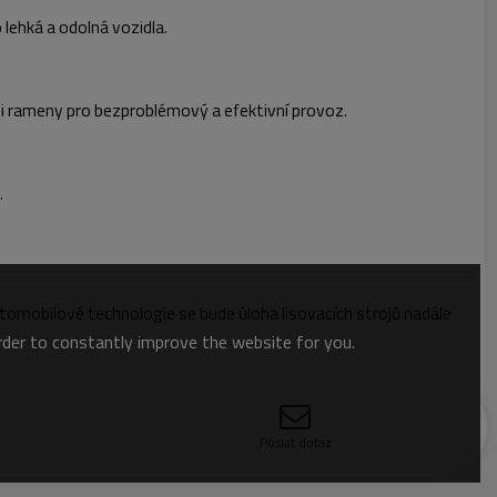
 lehká a odolná vozidla.
i rameny pro bezproblémový a efektivní provoz.
.
tomobilové technologie se bude úloha lisovacích strojů nadále
order to constantly improve the website for you.
Poslat dotaz