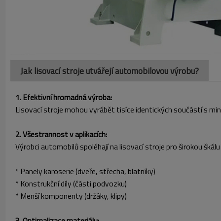
Jak lisovací stroje utvářejí automobilovou výrobu?
1. Efektivní hromadná výroba:
Lisovací stroje mohou vyrábět tisíce identických součástí s mi
2. Všestrannost v aplikacích:
Výrobci automobilů spoléhají na lisovací stroje pro širokou šká
* Panely karoserie (dveře, střecha, blatníky)
* Konstrukční díly (části podvozku)
* Menší komponenty (držáky, klipy)
3. Optimalizace materiálu: