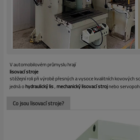
V automobilovém průmyslu hrají
lisovací stroje
stěžejní roli při výrobě přesných a vysoce kvalitních kovových s
jedná o
hydraulický lis
,
mechanický lisovací stroj
nebo servopoho
Co jsou lisovací stroje?