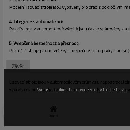
Moderní lisovací stroje jsou vybaveny pro práci s pokročilými mat
4. Integrace s automatizací:
Razicí stroje v automobilové výrobě jsou často spárovány s a
5. Vylepšená bezpečnost a přesnost:
Pokročilé stroje jsou navrženy s bezpečnostními prvky a přesným
Závěr
Lisovací stroje jsou v automobilovém průmyslu nepostradatelné
vyvíjet, což bude podporovat snahu tohoto odvětví o inovace a 
We use cookies to provide you with the best pos
Domů