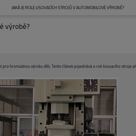
JAKÁ JE ROLE LISOVACÍCH STROJŮ V AUTOMOBILOVÉ VÝROBĚ?
vé výrobě?
 pro hromadnou výrobu dílů. Tento článek pojednává o roli lisovacího stroje př