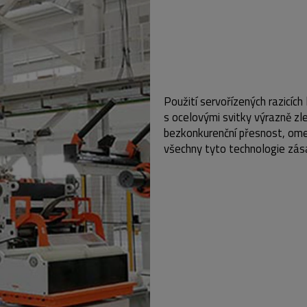
Použití servořízených razicíc
s ocelovými svitky výrazně zle
bezkonkurenční přesnost, omezu
všechny tyto technologie zása