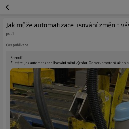
Jak může automatizace lisování změnit vá
podíl
Čas publikace
Shrnutí
Zjistěte, jak automatizace lisování mění výrobu. Od servomotorů až po 