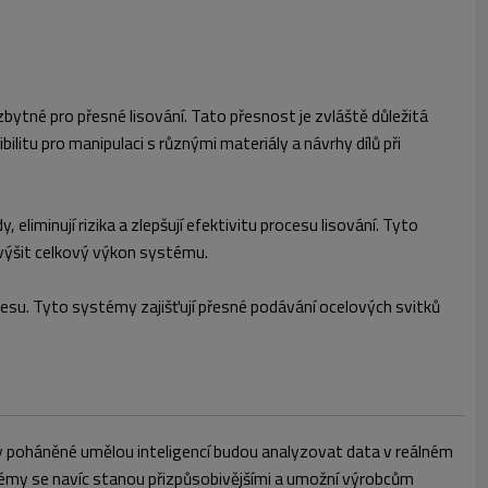
ezbytné pro přesné lisování. Tato přesnost je zvláště důležitá
litu pro manipulaci s různými materiály a návrhy dílů při
minují rizika a zlepšují efektivitu procesu lisování. Tyto
ýšit celkový výkon systému.
ocesu. Tyto systémy zajišťují přesné podávání ocelových svitků
my poháněné umělou inteligencí budou analyzovat data v reálném
ystémy se navíc stanou přizpůsobivějšími a umožní výrobcům