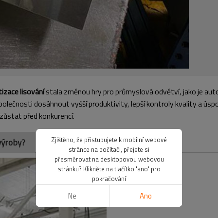
zace lisování
stala změnou hry pro průmyslová odvětví, jako je auto
lečnosti dosáhnout vyšší produktivity, lepší kontroly kvality a ús
zůstat před konkurencí.
Zjištěno, že přistupujete k mobilní webové
výroby?
stránce na počítači, přejete si
přesměrovat na desktopovou webovou
stránku? Klikněte na tlačítko 'ano' pro
pokračování
Ne
Ano