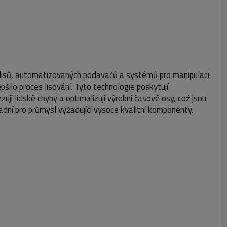
h lisů, automatizovaných podavačů a systémů pro manipulaci
pšilo proces lisování. Tyto technologie poskytují
jí lidské chyby a optimalizují výrobní časové osy, což jsou
dní pro průmysl vyžadující vysoce kvalitní komponenty.