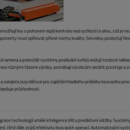
umožňují lisy s pohonem lepší kontrolu nad rychlostí a silou, což je n
nenty musí splňovat přísné normy kvality. Servolisy poskytují flexibi
mena a pokročilé systémy podávání svitků snižují mzdové náklady, eli
i různými fázemi výroby, pomáhají výrobcům zkrátit prostoje a zv
a odvíječe jsou klíčové pro zajištění hladkého průběhu lisovacího pr
 zlepšuje průchodnost.
ce technologií umělé inteligence (AI) a prediktivní údržby. Systé
zení, čímž dále zvýší efektivitu lisovacích operací. Automatizační s