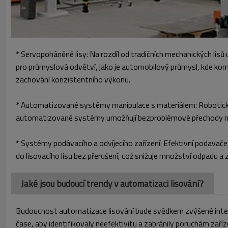
* Servopoháněné lisy: Na rozdíl od tradičních mechanických lisů 
pro průmyslová odvětví, jako je automobilový průmysl, kde kompo
zachování konzistentního výkonu.
* Automatizované systémy manipulace s materiálem: Robotická ra
automatizované systémy umožňují bezproblémové přechody mez
* Systémy podávacího a odvíjecího zařízení: Efektivní podavače 
do lisovacího lisu bez přerušení, což snižuje množství odpadu a
Jaké jsou budoucí trendy v automatizaci lisování?
Budoucnost automatizace lisování bude svědkem zvýšené integra
čase, aby identifikovaly neefektivitu a zabránily poruchám zaří