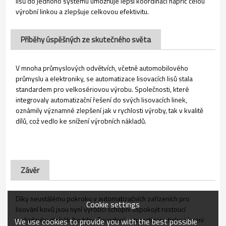
lisů do jednoho systému umožňuje lepší koordinaci napříč celou
výrobní linkou a zlepšuje celkovou efektivitu.
Příběhy úspěšných ze skutečného světa
V mnoha průmyslových odvětvích, včetně automobilového
průmyslu a elektroniky, se automatizace lisovacích lisů stala
standardem pro velkosériovou výrobu. Společnosti, které
integrovaly automatizační řešení do svých lisovacích linek,
oznámily významné zlepšení jak v rychlosti výroby, tak v kvalitě
dílů, což vedlo ke snížení výrobních nákladů.
Závěr
Díky neustálému pokroku v automatizačních zařízeních pro
Cookie settings
lisování kovů jsou nyní výrobci schopni uspokojit rostoucí
požadavky globálního trhu. Zavedení automatizace tisku již není
We use cookies to provide you with the best possible