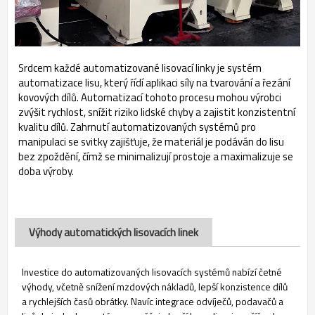
Srdcem každé automatizované lisovací linky je systém
automatizace lisu, který řídí aplikaci síly na tvarování a řezání
kovových dílů. Automatizací tohoto procesu mohou výrobci
zvýšit rychlost, snížit riziko lidské chyby a zajistit konzistentní
kvalitu dílů. Zahrnutí automatizovaných systémů pro
manipulaci se svitky zajišťuje, že materiál je podáván do lisu
bez zpoždění, čímž se minimalizují prostoje a maximalizuje se
doba výroby.
Výhody automatických lisovacích linek
Investice do automatizovaných lisovacích systémů nabízí četné
výhody, včetně snížení mzdových nákladů, lepší konzistence dílů
a rychlejších časů obrátky. Navíc integrace odvíječů, podavačů a