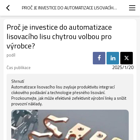
PROČ JE INVESTICE DO AUTOMATIZACE LISOVACÍHO LISU CHYTROU VOLBOU PRO VÝROBCE?
Proč je investice do automatizace
lisovacího lisu chytrou volbou pro
výrobce?
podíl
2025/1/20
Čas publikace
Shrnutí
Automatizace lisovacího lisu zvyšuje produktivitu integrací
cívkového podávání a technologie přesného lisování.
Prozkoumejte, jak může efektivně zefektivnit výrobní linky a snížit
provozní náklady.