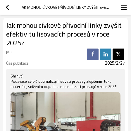
JAK MOHOU CÍVKOVÉ PŘÍVODNÍ LINKY ZVÝŠIT EFEKTIVITU LISOVACÍCH PROCESŮ V ROCE 2025?
Jak mohou cívkové přívodní linky zvýšit
efektivitu lisovacích procesů v roce
2025?
podíl
2025/2/27
Čas publikace
Shrnutí
Podavače svitků optimalizují lisovací procesy zlepšením toku
materiálu, snížením odpadu a minimalizací prostojů v roce 2025.