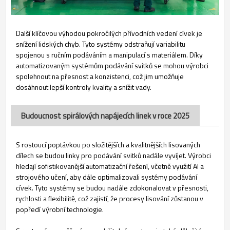
Další klíčovou výhodou pokročilých přívodních vedení cívek je
snížení lidských chyb. Tyto systémy odstraňují variabilitu
spojenou s ručním podáváním a manipulací s materiálem. Díky
automatizovaným systémům podávání svitků se mohou výrobci
spolehnout na přesnost a konzistenci, což jim umožňuje
dosáhnout lepší kontroly kvality a snížit vady.
Budoucnost spirálových napájecích linek v roce 2025
S rostoucí poptávkou po složitějších a kvalitnějších lisovaných
dílech se budou linky pro podávání svitků nadále vyvíjet. Výrobci
hledají sofistikovanější automatizační řešení, včetně využití AI a
strojového učení, aby dále optimalizovali systémy podávání
cívek. Tyto systémy se budou nadále zdokonalovat v přesnosti,
rychlosti a flexibilitě, což zajistí, že procesy lisování zůstanou v
popředí výrobní technologie.