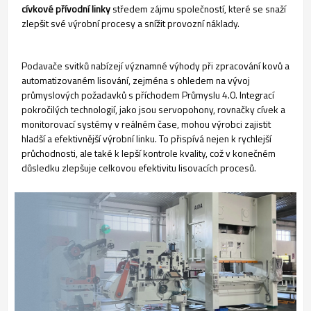
cívkové přívodní linky
středem zájmu společností, které se snaží
zlepšit své výrobní procesy a snížit provozní náklady.
Podavače svitků nabízejí významné výhody při zpracování kovů a
automatizovaném lisování, zejména s ohledem na vývoj
průmyslových požadavků s příchodem Průmyslu 4.0. Integrací
pokročilých technologií, jako jsou servopohony, rovnačky cívek a
monitorovací systémy v reálném čase, mohou výrobci zajistit
hladší a efektivnější výrobní linku. To přispívá nejen k rychlejší
průchodnosti, ale také k lepší kontrole kvality, což v konečném
důsledku zlepšuje celkovou efektivitu lisovacích procesů.