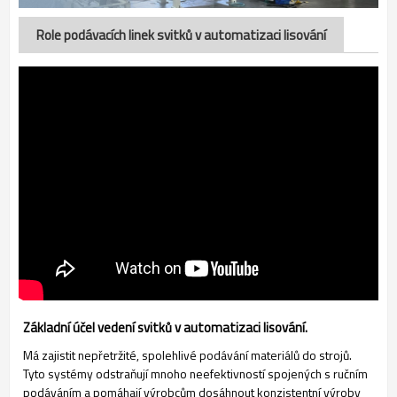
Role podávacích linek svitků v automatizaci lisování
Základní účel vedení svitků v automatizaci lisování.
Má zajistit nepřetržité, spolehlivé podávání materiálů do strojů.
Tyto systémy odstraňují mnoho neefektivností spojených s ručním
podáváním a pomáhají výrobcům dosáhnout konzistentní výroby