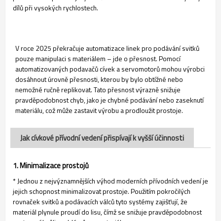
dílů při vysokých rychlostech.
V roce 2025 překračuje automatizace linek pro podávání svitků
pouze manipulaci s materiálem – jde o přesnost. Pomocí
automatizovaných podavačů cívek a servomotorů mohou výrobci
dosáhnout úrovně přesnosti, kterou by bylo obtížné nebo
nemožné ručně replikovat. Tato přesnost výrazně snižuje
pravděpodobnost chyb, jako je chybné podávání nebo zaseknutí
materiálu, což může zastavit výrobu a prodloužit prostoje.
Jak cívkové přívodní vedení přispívají k vyšší účinnosti
1. Minimalizace prostojů
* Jednou z nejvýznamnějších výhod moderních přívodních vedení je
jejich schopnost minimalizovat prostoje. Použitím pokročilých
rovnaček svitků a podávacích válců tyto systémy zajišťují, že
materiál plynule proudí do lisu, čímž se snižuje pravděpodobnost