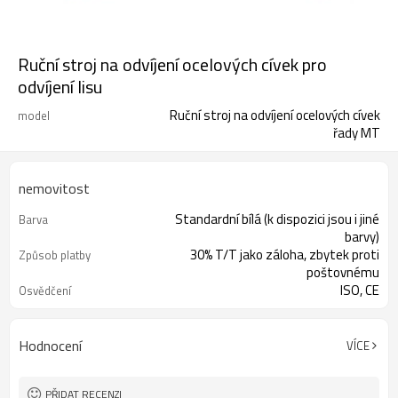
Ruční stroj na odvíjení ocelových cívek pro
odvíjení lisu
Ruční stroj na odvíjení ocelových cívek
model
řady MT
nemovitost
Standardní bílá (k dispozici jsou i jiné
Barva
barvy)
30% T/T jako záloha, zbytek proti
Způsob platby
poštovnému
ISO, CE
Osvědčení
Ano
Přizpůsobená služba
Hodnocení
VÍCE
PŘIDAT RECENZI