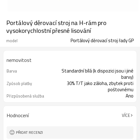
Portálový děrovací stroj na H-rám pro
vysokorychlostní přesné lisování
Portálový děrovací stroj řady GP
model
nemovitost
Standardní bílá (k dispozici jsou i jiné
Barva
barvy)
30% T/T jako záloha, zbytek proti
Způsob platby
poštovnému
Ano
Přizpůsobená služba
Hodnocení
VÍCE
PŘIDAT RECENZI