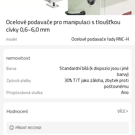
Ocelové podavače pro manipulaci s tloušťkou
cívky 0,6~6,0 mm
Ocelové podavače řady RNC-H
model
nemovitost
Standardní bílá (k dispozici jsou i jiné
Barva
barvy)
30% T/T jako záloha, zbytek proti
Způsob platby
poštovnému
Ano
Přizpůsobená služba
Hodnocení
VÍCE
PŘIDAT RECENZI