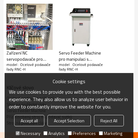
Zařízení podavače oceli řady RNC-H pro
manipulaci s tloušťkou cívky 0,6~6,0 mm
Zařízení NC
Servo Feeder Machine
servopodavače pro
pro manipulaci s
Zařízení pro podavač oceli řady RNC-H je navrženo pro
model : Ocelové podavače
model : Ocelové podavače
podávání ocelových
tloušťkou cívky 0,5 ~ 4,5
řady RNC-H
řady RNC-H
manipulaci s tloušťkou svitku 0,6~6,0 mm, což poskytuje
svitků
mm
efektivní řešení podávání materiálu.
Cookie settings
Klíčové slovo
We use cookies to provide you with the best possible
Klíčové vlastnosti ocelového podavače
Ocelové podavače zařízení
experience. They also allow us to analyze user behavior in
Stroj na podávání cívky
order to constantly improve the website for you.
Servo Feeder Machine
●
Široký rozsah tloušťky: Schopnost zpracovávat různé
Přizpůsobený stroj na podavač svitků
Accept all
Accept Selection
Reject All
tloušťky cívek v rozmezí od 0,6 mm do 6,0 mm, vyhovující
Stroj na podávání cívky
potřebám různých aplikací.
Necessary
Analytics
Preferences
Marketing
●
Univerzálnost materiálu: Kompatibilní s různými