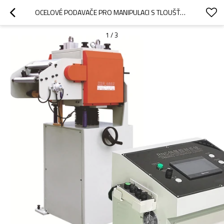
OCELOVÉ PODAVAČE PRO MANIPULACI S TLOUŠŤKOU CÍVKY 0,6~6,0 MM
1
/
3