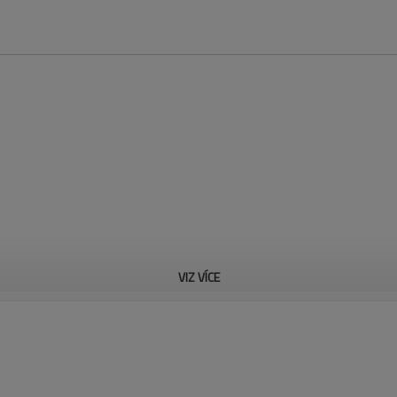
VIZ VÍCE
Uncoiler Cum Stra
Integrovaná struktura zajišťuj
systém stlačování a uvolňování
nastavení vzdálenosti válečků r