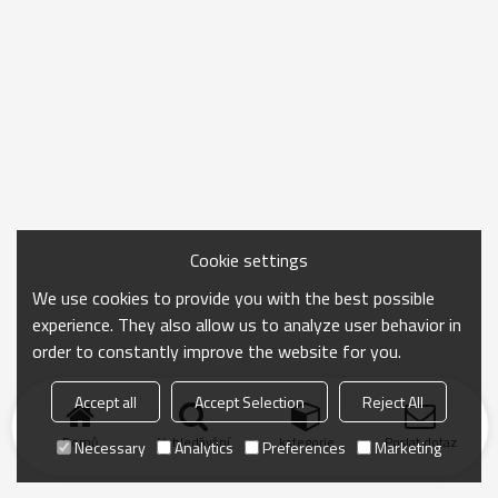
Cookie settings
We use cookies to provide you with the best possible
experience. They also allow us to analyze user behavior in
order to constantly improve the website for you.
Accept all
Accept Selection
Reject All
Domů
Vyhledávání
kategorie
Poslat dotaz
Necessary
Analytics
Preferences
Marketing