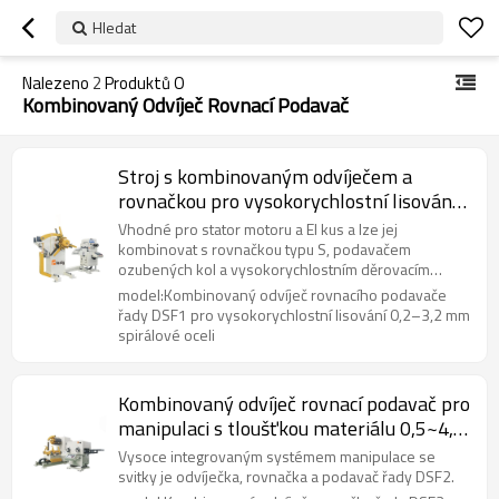
Hledat
Nalezeno
2
Produktů O
Kombinovaný Odvíječ Rovnací Podavač
Stroj s kombinovaným odvíječem a
rovnačkou pro vysokorychlostní lisování
0,2 až 3,2 mm spirálové oceli
Vhodné pro stator motoru a EI kus a lze jej
kombinovat s rovnačkou typu S, podavačem
ozubených kol a vysokorychlostním děrovacím
strojem.
model:Kombinovaný odvíječ rovnacího podavače
řady DSF1 pro vysokorychlostní lisování 0,2–3,2 mm
spirálové oceli
Kombinovaný odvíječ rovnací podavač pro
manipulaci s tloušťkou materiálu 0,5~4,5
mm
Vysoce integrovaným systémem manipulace se
svitky je odvíječka, rovnačka a podavač řady DSF2.