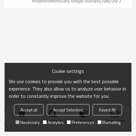
model:Kombinovaný odvíječ rovnačky řady DSF2
Cookie settings
We use cookies to provide you with the best possible
experience. They also allow us to analyze user behavior in
order to constantly improve the website for you.
Accept all
Accept Selection
Reject All
Domů
Vyhledávání
kategorie
Poslat dotaz
Necessary
Analytics
Preferences
Marketing