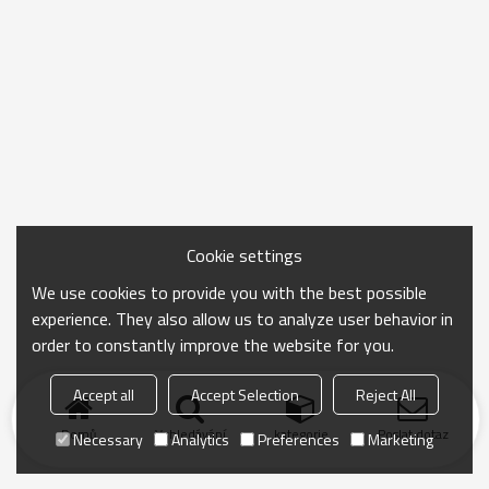
Cookie settings
We use cookies to provide you with the best possible
experience. They also allow us to analyze user behavior in
order to constantly improve the website for you.
Accept all
Accept Selection
Reject All
Domů
Vyhledávání
kategorie
Poslat dotaz
Necessary
Analytics
Preferences
Marketing