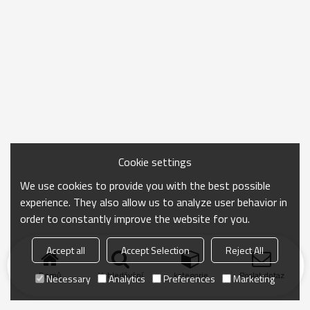
Cookie settings
We use cookies to provide you with the best possible
experience. They also allow us to analyze user behavior in
order to constantly improve the website for you.
Accept all
Accept Selection
Reject All
Domů
Vyhledávání
kategorie
Poslat dotaz
Necessary
Analytics
Preferences
Marketing