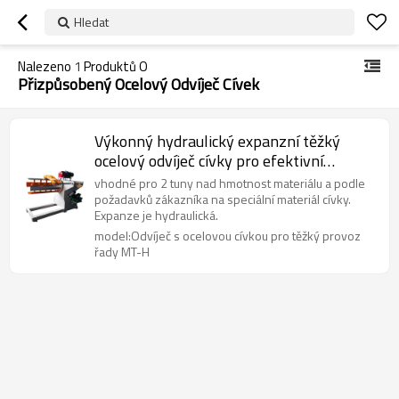
Hledat
Nalezeno
1
Produktů O
Přizpůsobený Ocelový Odvíječ Cívek
Výkonný hydraulický expanzní těžký
ocelový odvíječ cívky pro efektivní
manipulaci s cívkou
vhodné pro 2 tuny nad hmotnost materiálu a podle
požadavků zákazníka na speciální materiál cívky.
Expanze je hydraulická.
model:Odvíječ s ocelovou cívkou pro těžký provoz
řady MT-H