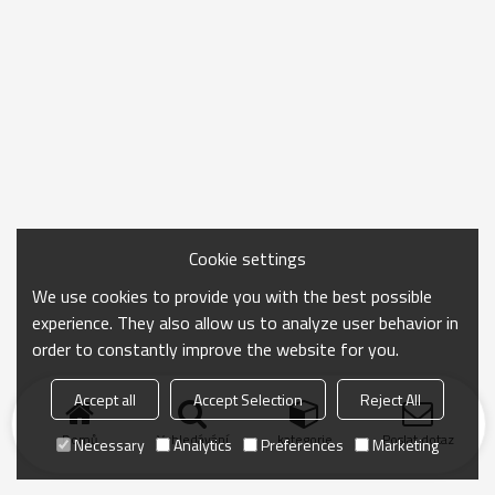
Cookie settings
We use cookies to provide you with the best possible
experience. They also allow us to analyze user behavior in
order to constantly improve the website for you.
Accept all
Accept Selection
Reject All
Domů
Vyhledávání
kategorie
Poslat dotaz
Necessary
Analytics
Preferences
Marketing