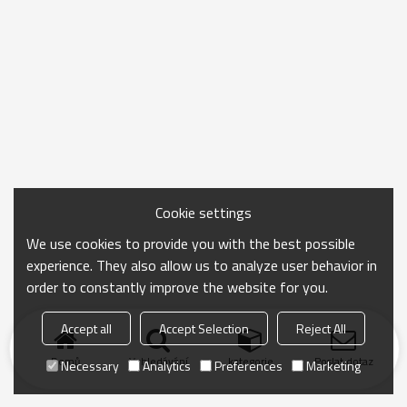
Cookie settings
We use cookies to provide you with the best possible
experience. They also allow us to analyze user behavior in
order to constantly improve the website for you.
Accept all
Accept Selection
Reject All
Domů
Vyhledávání
kategorie
Poslat dotaz
Necessary
Analytics
Preferences
Marketing