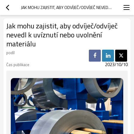
JAK MOHU ZAJISTIT, ABY ODVÍJEČ/ODVÍJEČ NEVEDL K UVÍZNUTÍ NEBO UVOLNĚNÍ MATERIÁLU
Jak mohu zajistit, aby odvíječ/odvíječ
nevedl k uvíznutí nebo uvolnění
materiálu
podíl
2023/10/10
Čas publikace