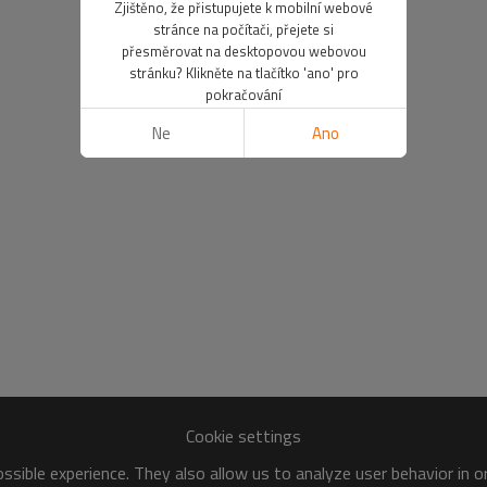
Zjištěno, že přistupujete k mobilní webové
stránce na počítači, přejete si
přesměrovat na desktopovou webovou
stránku? Klikněte na tlačítko 'ano' pro
pokračování
Ne
Ano
Cookie settings
sible experience. They also allow us to analyze user behavior in 