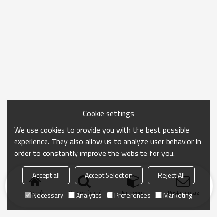
Cookie settings
We use cookies to provide you with the best possible
experience. They also allow us to analyze user behavior in
order to constantly improve the website for you.
Accept all
Accept Selection
Reject All
Domů
Vyhledávání
kategorie
Poslat dotaz
Necessary
Analytics
Preferences
Marketing